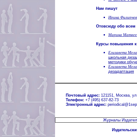
Нам пишут
Ирина Филипчев
Отовсюду обо всем
Марина Матвее
Курсы повышения 
Елизавета Мела
школьная деза
методики обуч
Елизавета Мела
дезадаптация
Почтовый адрес:
121151, Москва, ул.
Телефон:
+7 (495) 637-82-73
Электронный адрес:
periodical@1sep
Журналы Издател
Издательски