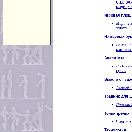
С.М. ЗА
медицин
Игровая площ
Марина 
зовут!
Из первых рук
Роман Ай
компоне
Аналитика
Надежда 
ценой
Вместе с пси
Алексей 
Травник для 
Николай 
Точка зрения
Человек
Технология