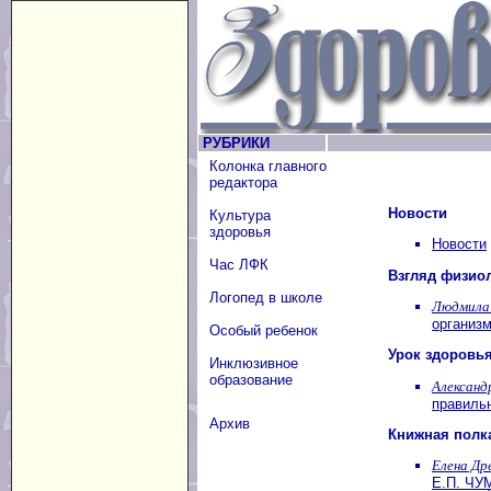
РУБРИКИ
Колонка главного
редактора
Новости
Культура
здоровья
Новости
Час ЛФК
Взгляд физио
Логопед в школе
Людмила 
организм
Особый ребенок
Урок здоровь
Инклюзивное
образование
Александ
правильн
Архив
Книжная полк
Елена Др
Е.П. ЧУ