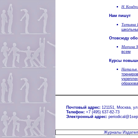
Н. Кондр
Нам пишут
Татьяна 
школьны
Отовсюду обо
Марина 
всем
Курсы повыш
Наталья
трениров
укреплен
образов
Почтовый адрес:
121151, Москва, ул.
Телефон:
+7 (495) 637-82-73
Электронный адрес:
periodical@1sep
Журналы Издател