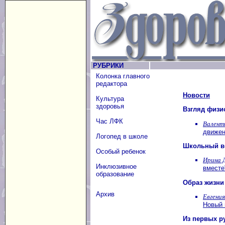
РУБРИКИ
Колонка главного
редактора
Новости
Культура
здоровья
Взгляд физи
Час ЛФК
Валент
движен
Логопед в школе
Школьный в
Особый ребенок
Ирина 
Инклюзивное
вместе
образование
Образ жизни
Архив
Евгения
Новый 
Из первых р