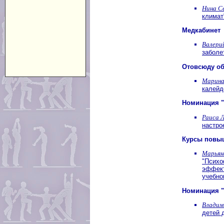
Нина С
климат
Медкабинет
Валери
заболе
Отовсюду об
Марина
калейд
Номинация "
Раиса 
настро
Курсы повы
Марьян
"Психо
эффект
учебно
Номинация "
Владим
детей 