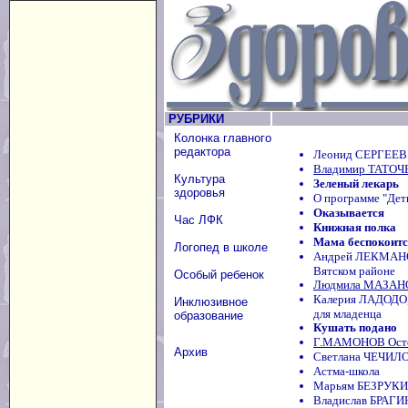
РУБРИКИ
Колонка главного
редактора
Леонид СЕРГЕЕВ 
Владимир ТАТОЧЕ
Культура
Зеленый лекарь
здоровья
О программе "Дет
Оказывается
Час ЛФК
Книжная полка
Мама беспокоится
Логопед в школе
Андрей ЛЕКМАНОВ
Вятском районе
Особый ребенок
Людмила МАЗАНОВ
Калерия ЛАДОДО,
Инклюзивное
для младенца
образование
Кушать подано
Г.МАМОНОВ Осто
Архив
Светлана ЧЕЧИЛО
Астма-школа
Марьям БЕЗРУКИХ
Владислав БРАГИ