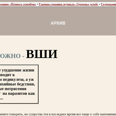
раница «Первого сентября»
•
Главная страница журнала «Здоровье детей»
•
Содержани
АРХИВ
ВШИ
ОЖНО -
 ухудшение жизни
иводит к
 педикулеза, а уж
ихийные бедствия,
ые потрясения
 на паразитов как
..
инято говорить, но существа эти в последнее время все чаще о себе напоминаю