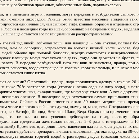
шена у работников прачечных, общественных бань, парикмахерских.
ь, и в меньшей мере и головная, могут передавать возбудителей сыпного 
ской, окопной лихорадки. Раньше были известны массовые эпидемии этих 
трируются единичные случаи сыпного тифа, главным образом в отдельных ст
 в России в последние годы из вшей, собранных на бездомных людях, выделял
, и вши еще остаются его потенциальными распространителями.
ь третий вид вшей: лобковая вошь, или площица, – она круглая, ползает бок
вита, чем ее сородичи, встречается на волосах нижней части живота, бе
 людей обычно при половой близости, нередко сочетаются с венерическими
учаях площицы могут поселяться на детях, тогда они держатся на бровях, в
 голову. В передаче возбудителей тифа эти вши не замечены, правда, при 
ляет вещество, воздействующее на красные кровяные тельца, и на коже в ме
емя остаются синие пятна.
ься со вшами? С платяной – проще, надо прокипятить одежду в течение 20
 не ниже 70°с раствором соды (столовая ложка соды на литр воды), а пот
орячим утюгом швы, складки ткани, где могут укрыться вши. А вот с другим
т несколько сложнее. В последние годы отмечаются случаи привыкания этих
имикатам. Сейчас в России известно около 50 видов медицинских препа
 том числе и против вшей, – это дусты, шампуни, мыло, гели. Специалисты о
аты, как Натифф, Лонцид, Нитилон, Шанс, Веда. Однако при применении эт
ть, что не все из них успешно действуют на гнид, поэтому обра
кулезными средствами желательно повторять 2–3 раза с интервалами в 16
ек вшей). Кроме этого, хорошо после нанесения яда на волосы укрыть их п
бы усилить действие препарата и лишить насекомых притока воздуха на 30–60
сполоснуть волосы горячей водой с раствором уксуса (столовая ложка на 