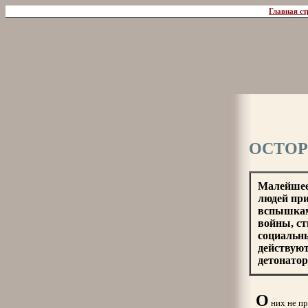
Главная ст
ОСТОР
Малейшее
людей пр
вспышкам
войны, ст
социальн
действуют
детонатор.
О
них не пр