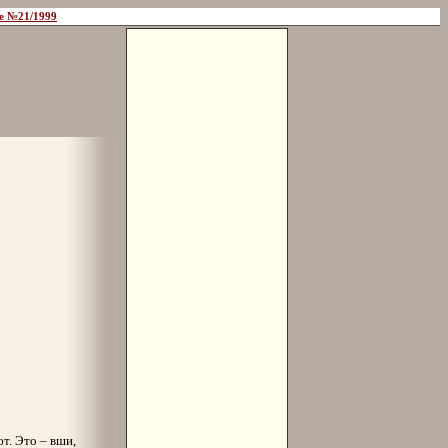
е №21/1999
т. Это – вши,