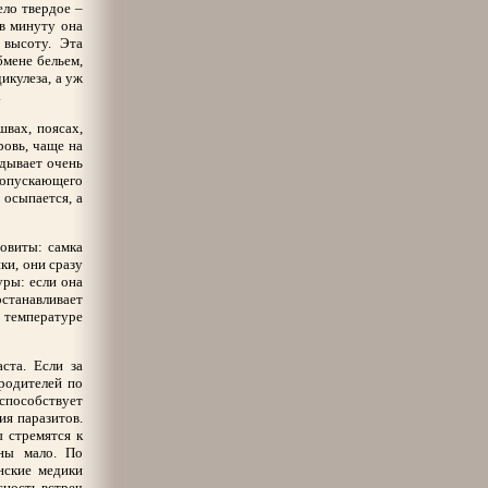
ело твердое –
 в минуту она
 высоту. Эта
бмене бельем,
кулеза, а уж
.
швах, поясах,
ровь, чаще на
адывает очень
пропускающего
 осыпается, а
овиты: самка
ки, они сразу
уры: если она
станавливает
 температуре
ста. Если за
родителей по
способствует
ия паразитов.
 стремятся к
ены мало. По
нские медики
сность встреч