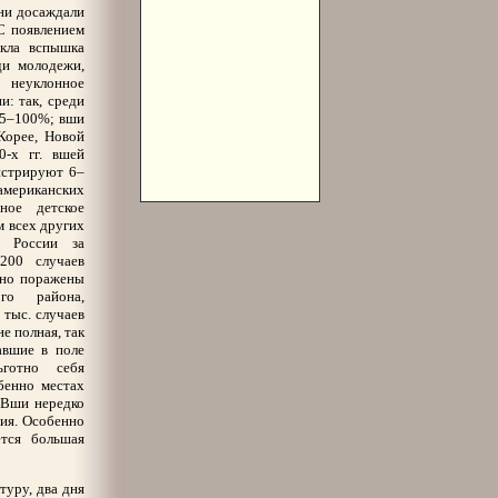
они досаждали
С появлением
икла вспышка
ди молодежи,
 неуклонное
: так, среди
65–100%; вши
Корее, Новой
0-х гг. вшей
с
трируют 6–
американских
ное детское
м всех других
В России за
200 случаев
льно поражены
го района,
 тыс. случаев
не полная, так
авшие в поле
ьготно себя
бенно местах
 Вши нередко
ния. Особенно
ется большая
туру, два дня