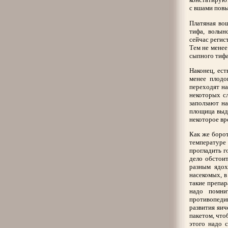
с вшами повы
Платяная вош
тифа, волын
сейчас регис
Тем не менее
сыпного тифа
Наконец, ест
менее плодо
переходят на
некоторых сл
заползают на
площица выде
некоторое вр
Как же борот
температуре
прогладить г
дело обстои
разным ядох
насекомых, в
такие препар
надо помни
противопеди
развития яич
пакетом, что
этого надо 