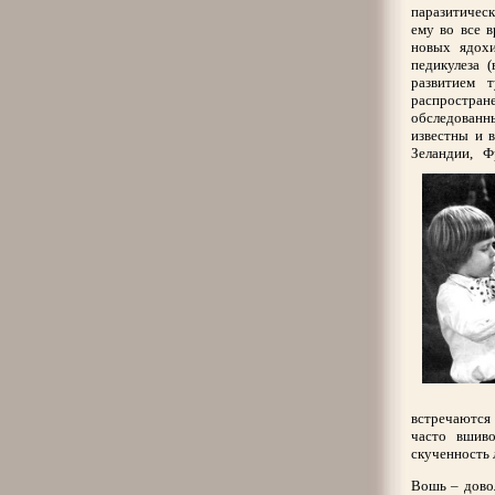
паразитическ
ему во все 
новых ядохи
педикулеза 
развитием 
распростран
обследованн
известны и 
Зеландии, Ф
встречаются 
часто вшиво
скученность 
Вошь – довол