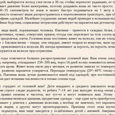
дой, выбирается из-под слоя песка в 30 см, стойко переносит радиацию, ее т
ает давление более килограмма, поэтому раздавить вошь не так-то просто;
30–35 сантиметров по земле и может быстро подниматься на 1 метр в
ность помогает вшам распространяться в переполненном транспорте, при о
рфами, одеждой. Малейшее ухудшение жизни людей приводит к вспышкам педи
йные бедствия, социальные потрясения действуют на паразитов как детонатор
 вида вшей, поражающих человека. Платяная – прячется в складках белья, 
ротниках, чулках, отверстиях пряжек, оттуда она перелезает на тело сосать к
, предплечья, плечи. Головная вошь постоянно живет на волосах, там же откл
е с блеском яички – гниды; они твердые, имеют покров из вещества, мало 
о приклеиваются к волосам. Их иногда принимают за перхоть, но перхоть легко
ержатся на волосах при сотрясении.
 годы отмечается большое распространение головной вши. Вши очень плод
, например, откладывает 250–300 яиц, через 16 дней из них появляются личин
ать кровь. Живет вошь около двух месяцев; ее развитие зависит от температ
 развитие паразитов ускоряется. Перепады температуры (20°–40°С тепла) о
ид. Платяная вошь лучше размножается зимой под одеждой, при постоянной
вная дает вспышки численности в теплые сезоны года.
 страдает от головной вши? Дети младшего и среднего школьного возра
ми строго следят родители, то ребята 7–14 лет уже выходят из-под опеки 
правил гигиены и чистоты, вот тут-то и могут появиться вши. Этому 
льников меняться шапками, предметами одежды – еще один путь приобретен
вают у девочек с длинными волосами, а вообще же замечено, что паразиты
м людям, а других могут проигнорировать. Причины этого пока изуч
 педиатров, вши чаще заводятся у ослабленных детей с анемией. Америка
, что они обнаруживаются чаще у белых школьников, чем у темнокожих. Опа