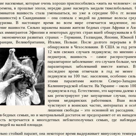
ие насекомые, которые очень хорошо приспособились «жить на человеке»: 
времена, в прошлые эпохи, нередко даже насмерть заедали тяжелобольных. 
микатов вшивость стала уменьшаться, но уже в середине 60-х гг. возн
(вшивости) в Скандинавии – она совпала с модой на длинные волосы сре
туризма. В настоящее время во всем мире отмечается медленное, но
ение вшивости. Сильно заражены вшами жители бедных стран Африки и Азии
ых иммигрантов Эфиопии и некоторых других стран вшей обнаруживали в 
в экономически развитых странах – Германии, Голландии, Японии, Южной 
ранции, Великобритании, Италии, Польше. После долгого перерыва в 8
обнаружили в Чехословакии. В США за год реги
12 млн свежих случаев педикулеза; по мнению 
педиатров, вшивость – самое распространен
паразитарное заболевание: его случаев больше, че
паразитарных заболеваний вместе взятых. 
последнее время отмечали в год не менее 
педикулеза на 100 тыс. населения, особенно си
этими паразитами жители Северо-Западно
Калининградской области. На Украине – около 100
педикулеза в год. Естественно, это картина далеко 
как регистрируют уже запущенные случаи, поп
зрения медицинских работников. Вши вол
чувствуют в воинских частях, интернатах и осо
лишения свободы – это основной их рассадник.
в бедных семьях, но и материальный достаток не предохраняет от их нападе
сть встречается в многодетных неблагополучных семьях, где наблюда
людей на малой площади.
ьно стойкий паразит, она некоторое время выдерживает минусовую темпера