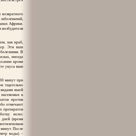
и возвратного
заболеваний,
ранах Африки.
и возбудителя
ом, как краб,
дер. Эти вши
 болезнями. В
исках, иногда
сосании крови
сте укуса вши
–30 минут при
ом тщательно
и видами вшей
 насекомых к
ратов против
собо отмечают
их препаратов
ботку волос
 дней (время
олиэтиленовым
 минут. После
литр воды) –