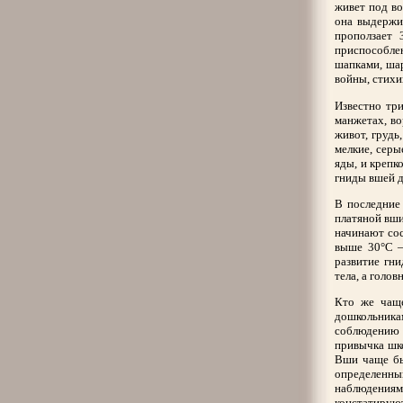
живет под во
она выдержив
проползает 
приспособлен
шапками, ша
войны, стихи
Известно три
манжетах, во
живот, грудь
мелкие, серы
яды, и крепк
гниды вшей д
В последние
платяной вши
начинают сос
выше 30°С –
развитие гн
тела, а голо
Кто же чаще
дошкольника
соблюдению 
привычка шко
Вши чаще бы
определенны
наблюдениям
констатируют