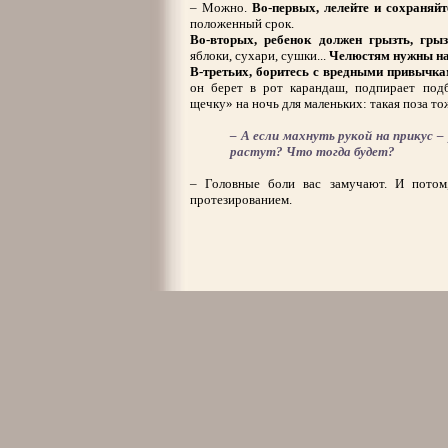
– Можно.
Во-первых, лелейте и сохраняй
положенный срок.
Во-вторых, ребенок должен грызть, гры
яблоки, сухари, сушки...
Челюстям нужны на
В-третьих, боритесь с вредными привычк
он берет в рот карандаш, подпирает подб
щечку» на ночь для маленьких: такая поза то
– А если махнуть рукой на прикус –
растут? Что тогда будет?
– Головные боли вас замучают. И потом
протезированием.