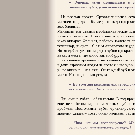
– Значит, если схватиться в г
молочных зубов, у постоянных прик
– Не все так просто. Ортодонтическое леч
месяцев, год, два... Бывает, что надо прерва
возобновить...
Малышам мы ставим профилактические плас
нижнюю челюсти. При сильно искривленно
заказ аппарат Френкля, ребенок надевает е
телевизор, рисует... С этим аппаратом неуд
Но воздействует он на ряды зубов прекрасно
на свои места, там они стоять и будут.
Есть в нашем арсенале и несъемный аппарат 
и даже взрослым людям на постоянные зубы.
у нас активно – лет пять. Он каждый зуб в о
место. Но это дорогая услуга.
– Но вот мы показали врачу молочн
все нормально. Надо ли идти к ортод
– При смене зубов – обязательно. В год врач
еще нет. Потом кариес молочных зубов, 
проблем. Постоянные зубы ориентируют
времени удален – постоянный начинает расти 
– Что же вы посоветуете? Мож
появления неправильного прикуса?