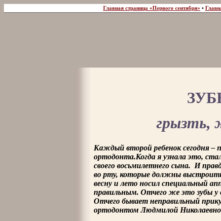
Главная страница «Первого сентября»
•
Главн
ЗУБ
грызть, 
Каждый второй ребенок сегодня – 
ортодонта.Когда я узнала это, ста
своего восьмилетнего сына. И прав
во рту, которые должны выстроить 
весну и лето носил специальный ап
правильным. Отчего же это зубы у 
Отчего бывает неправильный прику
ортодонтом Людмилой Николаев