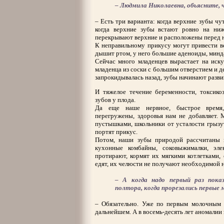
– Людмила Николаевна, объясните, 
– Есть три варианта: когда верхние зубы ч
когда верхние зубы встают ровно на ни
перекрывают верхние и расположены перед н
К неправильному прикусу могут привести ве
дышит ртом, у него большие аденоиды, минда
Сейчас много младенцев вырастает на иску
младенца из соски с большим отверстием и д
запрокидывалась назад, зубы начинают развив
И тяжелое течение беременности, токсико
зубов у плода.
Да еще наше нервное, быстрое время,
перегружены, здоровья нам не добавляет. 
пустышками, школьники от усталости грызу
портят прикус.
Потом, наши зубы природой рассчитаны н
кухонные комбайны, соковыжималки, эл
протирают, кормят их мягкими котлетками, 
едят, их челюсти не получают необходимой н
– А когда надо первый раз пока
полтора, когда прорезались первые 
– Обязательно. Уже по первым молочным з
дальнейшем. А в восемь-десять лет аномалии 