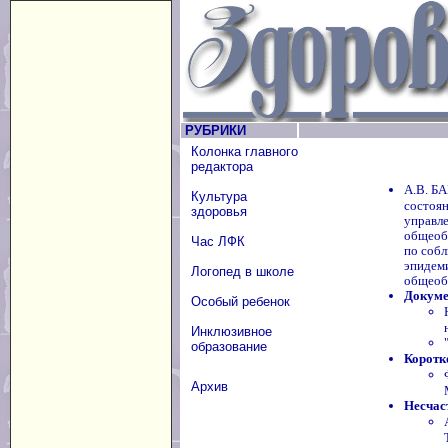
РУБРИКИ
Колонка главного
редактора
А.В. Б
Культура
состоя
здоровья
управле
общеоб
Час ЛФК
по соб
эпидем
Логопед в школе
общеоб
Докум
Особый ребенок
Инклюзивное
образование
Коротк
Архив
Несчас