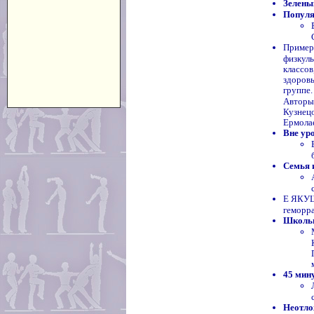
Зелены
Популя
Пример
физкуль
классов
здоровь
группе
Авторы 
Кузнецо
Ермола
Вне ур
Семья 
Е ЯКУШ
геморра
Школьн
45 мин
Неотло