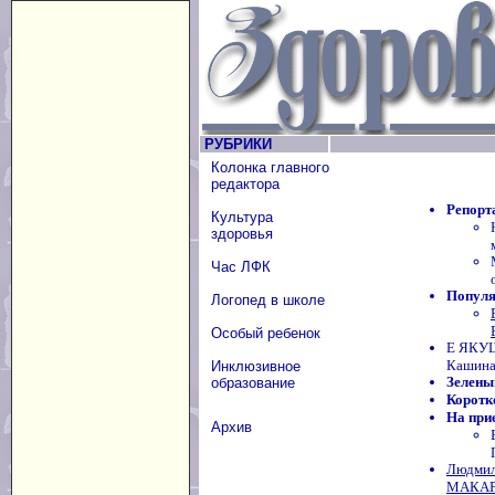
РУБРИКИ
Колонка главного
редактора
Репорт
Культура
здоровья
Час ЛФК
Популя
Логопед в школе
Особый ребенок
Е ЯКУШ
Кашина
Инклюзивное
Зелены
образование
Коротк
На при
Архив
Людмил
МАКАРО