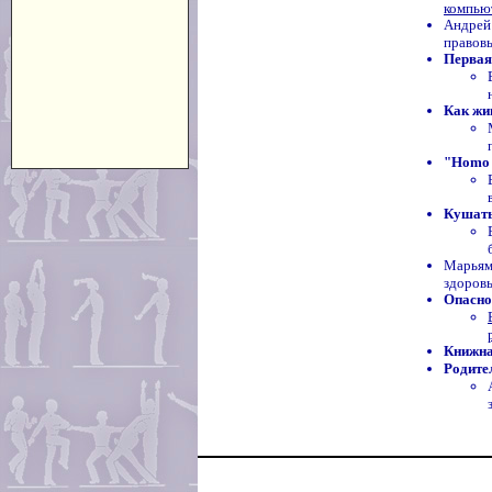
компью
Андрей
правов
Первая
Как жи
"Homo 
Кушать
Марьям
здоровь
Опасно
Книжна
Родите