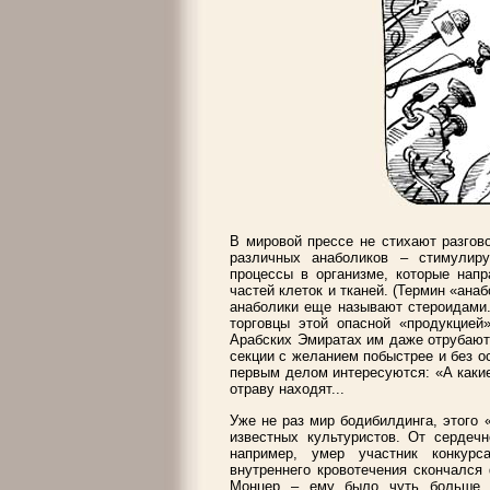
В мировой прессе не стихают разгов
различных анаболиков – стимулир
процессы в организме, которые напр
частей клеток и тканей. (Термин «ана
анаболики еще называют стероидами.)
торговцы этой опасной «продукцией»
Арабских Эмиратах им даже отрубают 
секции с желанием побыстрее и без ос
первым делом интересуются: «А каки
отраву находят...
Уже не раз мир бодибилдинга, этого 
известных культуристов. От сердечн
например, умер участник конкур
внутреннего кровотечения скончался
Монцер – ему было чуть больше т