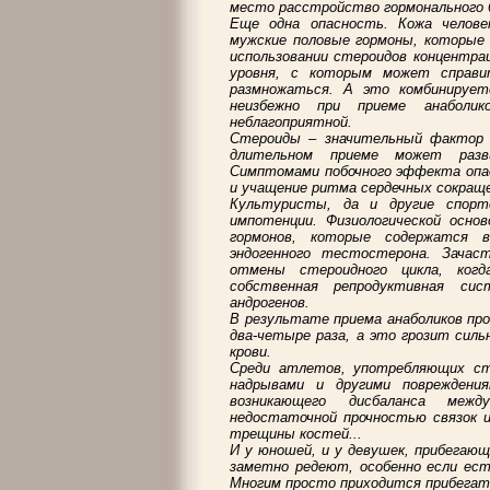
место расстройство гормонального 
Еще одна опасность. Кожа челове
мужские половые гормоны, которые 
использовании стероидов концентра
уровня, с которым может справи
размножаться. А это комбинирует
неизбежно при приеме анаболи
неблагоприятной.
Стероиды – значительный фактор р
длительном приеме может разви
Симптомами побочного эффекта опа
и учащение ритма сердечных сокращен
Культуристы, да и другие спорт
импотенции. Физиологической осно
гормонов, которые содержатся в
эндогенного тестостерона. Зачас
отмены стероидного цикла, ког
собственная репродуктивная си
андрогенов.
В результате приема анаболиков про
два-четыре раза, а это грозит сил
крови.
Среди атлетов, употребляющих ст
надрывами и другими поврежден
возникающего дисбаланса меж
недостаточной прочностью связок и
трещины костей...
И у юношей, и у девушек, прибегающ
заметно редеют, особенно если ест
Многим просто приходится прибегат