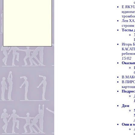
Е ЯКУШ
идиопа
тромбо
Лев ХА
строим
Тесты 
Игорь 
КАСАТИ
ребено
15/02
Оказыва
В.МАКС
В.ПИРО
картош
Подрос
Дом
Они и 