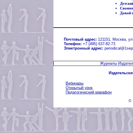
Детски
Своими
Давай 
Почтовый адрес:
121151, Москва, ул.
Телефон:
+7 (495) 637-82-73
Электронный адрес:
periodical@1sep
Журналы Издател
Издательски
Вебинары
Открытый урок
Педагогический марафон
© 