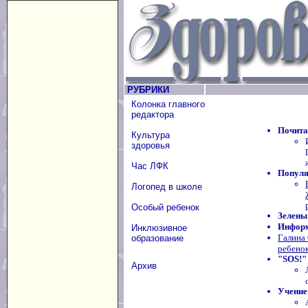
РУБРИКИ
Колонка главного
редактора
Почита
Культура
здоровья
Час ЛФК
Популя
Логопед в школе
Особый ребенок
Зелены
Информ
Инклюзивное
Галина
образование
ребено
"SOS!"
Архив
Учение