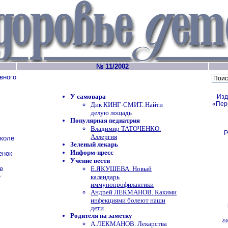
№ 11/2002
вного
У самовара
Изд
«Пер
Дик КИНГ-СМИТ. Найти
делую лощадь
Популярная педиатрия
Владимир ТАТОЧЕНКО.
Р
Аллергия
школе
Зеленый лекарь
Информ-пресс
енок
Учение вести
е
Е.ЯКУШЕВА. Новый
е
календарь
иммунопрофилактики
Андрей ЛЕКМАНОВ. Какими
инфекциями болеют наши
дети
Родителя на заметку
г
А.ЛЕКМАНОВ. Лекарства