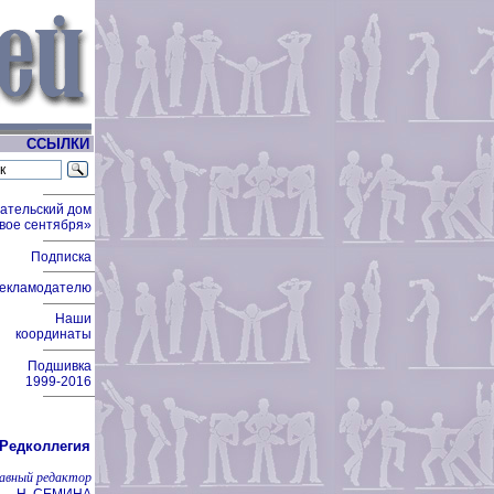
ССЫЛКИ
ательский дом
вое сентября»
Подписка
екламодателю
Наши
координаты
Подшивка
1999-2016
Редколлегия
лавный редактор
Н. СЕМИНА