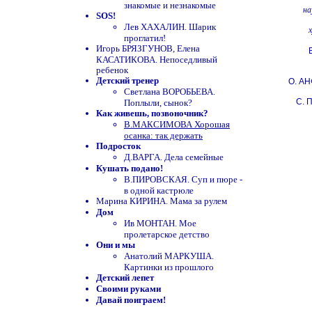
знакомые и незнакомые
на
SOS!
Лев ХАХАЛИН. Шарик
проглатил!
Игорь БРЯЗГУНОВ, Елена
КАСАТИКОВА. Непоседливый
ребенок
Детский тренер
О. А
Светлана ВОРОБЬЕВА.
С.
Поплыли, сынок?
Как живешь, позвоночник?
В.МАКСИМОВА Хорошая
осанка: так держать
Подросток
Д.ВАРГА. Дела семейные
Кушать подано!
В.ПИРОВСКАЯ. Суп и пюре -
в одной кастрюле
Марина КИРИНА. Мама за рулем
Дом
Ив МОНТАН. Мое
пролетарское детство
Они и мы
Анатолий МАРКУША.
Картинки из прошлого
Детский лепет
Своими руками
Давай поиграем!