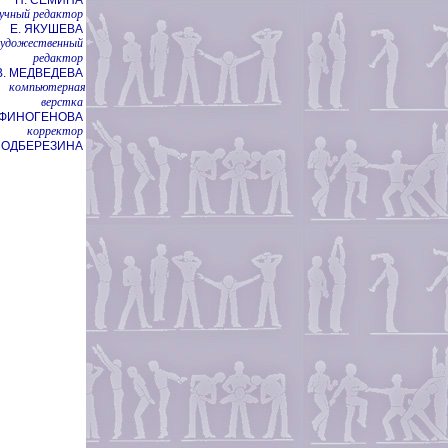
учный редактор
Е. ЯКУШЕВА
художественный
редактор
В. МЕДВЕДЕВА
компьютерная
верстка
НФИНОГЕНОВА
корректор
 ПОДБЕРЕЗИНА