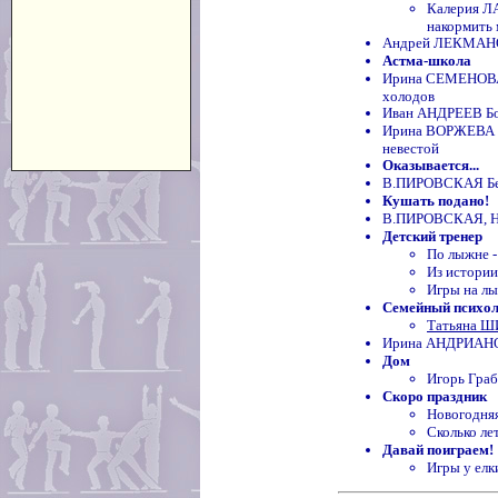
Калерия 
накормить
Андрей ЛЕКМАНОВ
Астма-школа
Ирина СЕМЕНОВА А
холодов
Иван АНДРЕЕВ Бол
Ирина ВОРЖЕВА Ух
невестой
Оказывается...
В.ПИРОВСКАЯ Бере
Кушать подано!
В.ПИРОВСКАЯ, Н
Детский тренер
По лыжне -
Из истори
Игры на л
Семейный психо
Татьяна Ш
Ирина АНДРИАНОВА
Дом
Игорь Граб
Скоро праздник
Новогодняя
Сколько ле
Давай поиграем!
Игры у елк