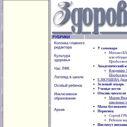
РУБРИКИ
Колонка главного
редактора
У самовара
Михаил БА
Культура
или обещан
здоровья
Продолжени
Академический к
Час ЛФК
Владимир 
Продолжени
Логопед в школе
Е.ЯКУШЕВА Диагн
Зеленый лекарь
Особый ребенок
Ученые вести
Отклик читателя
Инклюзивное
Мария Фил
образование
школьные н
Мама беспокоится
Архив
Первенец
Сергей ГР
Ребенок жа
Институт питани