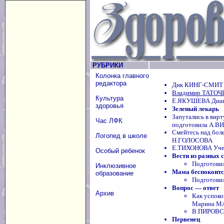
РУБРИКИ
Колонка главного
редактора
Дик КИНГ-СМИТ 
Владимир ТАТОЧЕ
Культура
Е.ЯКУШЕВА Диагн
здоровья
Зеленый лекарь
Запутались в вир
Час ЛФК
подготовила А.В
Смейтесь над бол
Логопед в школе
Н.ГОЛОСОВА
Е.ТИХОНОВА Учен
Особый ребенок
Вести из разных 
Подготови
Инклюзивное
Мама беспокоится
образование
Подготов
Вопрос — ответ
Архив
Как успоко
Марина М
В.ПИРОВСК
Первенец