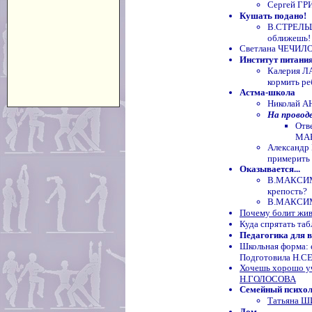
Сергей Г
Кушать подано!
В.СТРЕЛЬЦ
оближешь!
Светлана ЧЕЧИЛОВ
Институт питани
Калерия 
кормить ре
Астма-школа
Николай А
На провод
Отв
МА
Александр
примерить
Оказывается...
В.МАКСИМ
крепость?
В.МАКСИМО
Почему болит жи
Куда спрятать та
Педагогика для в
Школьная форма: е
Подготовила Н.
Хочешь хорошо уч
Н.ГОЛОСОВА
Семейный психо
Татьяна Ш
Дом