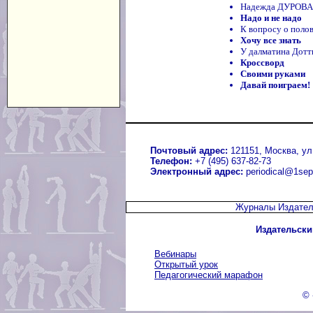
Надежда ДУРОВА 
Надо и не надо
К вопросу о поло
Хочу все знать
У далматина Дотти
Кроссворд
Своими руками
Давай поиграем!
Почтовый адрес:
121151, Москва, ул.
Телефон:
+7 (495) 637-82-73
Электронный адрес:
periodical@1sep
Журналы Издател
Издательски
Вебинары
Открытый урок
Педагогический марафон
© 