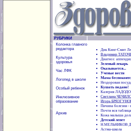
РУБРИКИ
Колонка главного
редактора
Дик Кинг-Смит Ле
Владимир ТАТОЧЕ
Культура
Диагноз: аппенди
здоровья
Зеленый лекарь
Оказывается...
Час ЛФК
Ученые вести
Мама беспокоится
Логопед в школе
Нездоровая посуд
Кушать подано!
Особый ребенок
Калерия ЛАДОДО
Светлана ЧЕЧИЛО
Инклюзивное
Игорь БРЯЗГУНОВ
образование
Пичина болезни -
Почти вся таблиц
Архив
Кожа малыша дол
Детский лепет
Н.МЕЛЬНИКОВ Де
Астма-школа