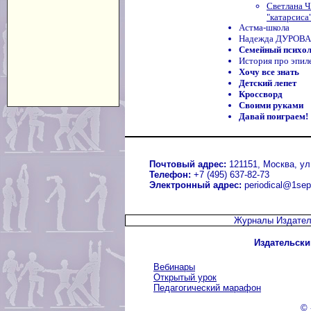
Светлана 
"катарсиса
Астма-школа
Надежда ДУРОВА 
Семейный психо
История про эпи
Хочу все знать
Детский лепет
Кроссворд
Своими руками
Давай поиграем!
Почтовый адрес:
121151, Москва, ул.
Телефон:
+7 (495) 637-82-73
Электронный адрес:
periodical@1sep
Журналы Издател
Издательски
Вебинары
Открытый урок
Педагогический марафон
© 