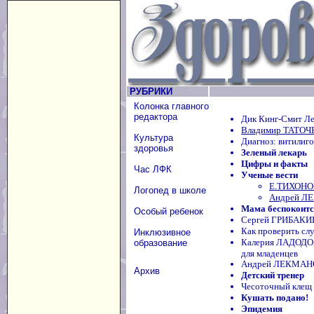
РУБРИКИ
Колонка главного
редактора
Дик Кинг-Смит Ле
Владимир ТАТОЧЕ
Культура
Диагноз: витилиго
здоровья
Зеленый лекарь
Цифры и факты
Час ЛФК
Ученые вести
Е.ТИХОНОВ
Логопед в школе
Андрей ЛЕ
Мама беспокоится
Особый ребенок
Сергей ГРИБАКИН
Как проверить сл
Инклюзивное
Калерия ЛАДОДО
образование
для младенцев
Андрей ЛЕКМАНОВ
Архив
Детский тренер
Чесоточный клещ в
Кушать подано!
Эпидемия