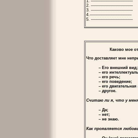
1. ----------------------------------
2. ----------------------------------
3. ----------------------------------
4.----------------------------------
5. ----------------------------------
Каково мое о
Что доставляет мне непр
– Его внешний вид;
– его интеллектуа
– его речь;
– его поведение;
– его двигательная
– другое.
Считаю ли я, что у мен
– Да;
– нет;
– не знаю.
Как проявляется любовь