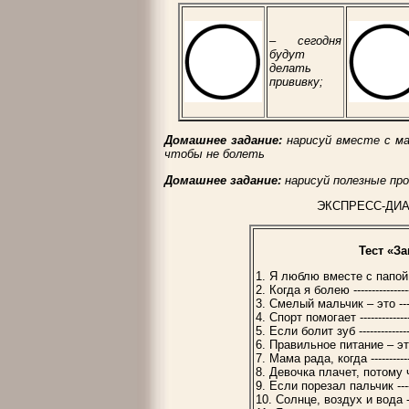
– сегодня
будут
делать
прививку;
Домашнее задание:
нарисуй вместе с ма
чтобы не болеть
Домашнее задание:
нарисуй полезные пр
ЭКСПРЕСС-ДИА
Тест «З
1. Я люблю вместе с папой ----
2. Когда я болею ----------------
3. Смелый мальчик – это ------
4. Спорт помогает ---------------
5. Если болит зуб ---------------
6. Правильное питание – это --
7. Мама рада, когда ------------
8. Девочка плачет, потому что 
9. Если порезал пальчик -------
10. Солнце, воздух и вода -----