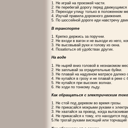
1. Не играй на проезжей части.
2. Не перебегай дорогу перед движущимся
3. Переходи улицу только в положенном ме
4. Изучай правила дорожного движения.
5. По шоссейной дороге иди навстречу дви
В транспорте
1. Крепко держись за поручни.
2. Не входи в вагон и не выходи из него, к
3. Не высовывай руки и голову из окна.
4. Позаботься об удобствах других.
На воде
1. Не ныряй вниз головой в незнакомом мес
2. Не заплывай за оградительные буйки.
3. Не плавай на надувном матрасе далеко о
4. Не купайся в грозу и не плавай в реке с
5. Не купайся при высоких волнах.
6. Не ходи по тонкому льду.
Как обращаться с электрическим ток
1. Не стой под деревом во время грозы.
2. Не прикасайся мокрыми руками к электр
3. Не хватайся за провод, когда вытаскивае
4. Не прикасайся к тому, кто находится по
5.Не трогай руками висящий или торчащий п