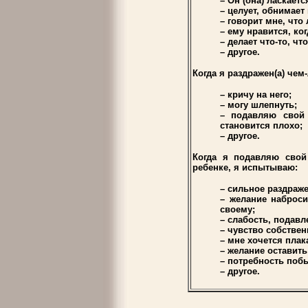
– Он (она) ласкаетс
– целует, обнимает
– говорит мне, что
– ему нравится, ког
– делает что-то, чт
– другое.
Когда я раздражен(а) чем
– кричу на него;
– могу шлепнуть;
– подавляю свой 
становится плохо;
– другое.
Когда я подавляю свой
ребенке, я испытываю:
– сильное раздраже
– желание наброси
своему;
– слабость, подавл
– чувство собствен
– мне хочется плак
– желание оставить
– потребность побы
– другое.