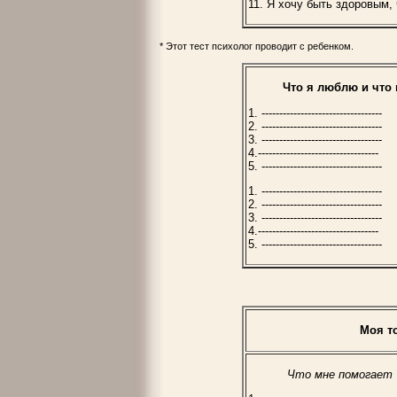
11. Я хочу быть здоровым, чт
* Этот тест психолог проводит с ребенком.
Что я люблю и что 
1. ----------------------------------
2. ----------------------------------
3. ----------------------------------
4.----------------------------------
5. ----------------------------------
1. ----------------------------------
2. ----------------------------------
3. ----------------------------------
4.----------------------------------
5. ----------------------------------
Моя т
Что мне помогает