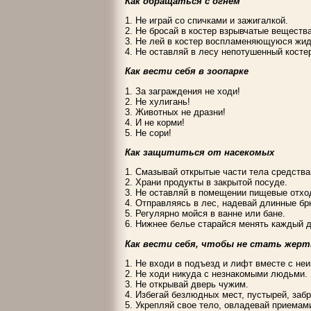
Как обращаться с огнем
1. Не играй со спичками и зажигалкой.
2. Не бросай в костер взрывчатые вещества
3. Не лей в костер воспламеняющуюся жид
4. Не оставляй в лесу непотушенный косте
Как вести себя в зоопарке
1. За заграждения не ходи!
2. Не хулигань!
3. Животных не дразни!
4. И не корми!
5. Не сори!
Как защититься от насекомых
1. Смазывай открытые части тела средств
2. Храни продукты в закрытой посуде.
3. Не оставляй в помещении пищевые отхо
4. Отправляясь в лес, надевай длинные бр
5. Регулярно мойся в ванне или бане.
6. Нижнее белье старайся менять каждый д
Как вести себя, чтобы не стать жер
1. Не входи в подъезд и лифт вместе с не
2. Не ходи никуда с незнакомыми людьми.
3. Не открывай дверь чужим.
4. Избегай безлюдных мест, пустырей, заб
5. Укрепляй свое тело, овладевай приема