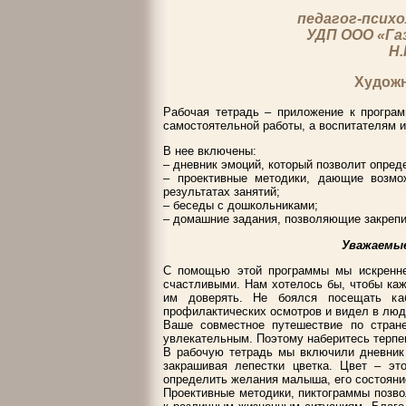
педагог-психо
УДП ООО «Га
Н.
Художн
Рабочая тетрадь – приложение к програ
самостоятельной работы, а воспитателям и
В нее включены:
– дневник эмоций, который позволит опред
– проективные методики, дающие возмо
результатах занятий;
– беседы с дошкольниками;
– домашние задания, позволяющие закрепи
Уважаемые
С помощью этой программы мы искренн
счастливыми. Нам хотелось бы, чтобы ка
им доверять. Не боялся посещать каб
профилактических осмотров и видел в люд
Ваше совместное путешествие по стран
увлекательным. Поэтому наберитесь терпе
В рабочую тетрадь мы включили дневник 
закрашивая лепестки цветка. Цвет – э
определить желания малыша, его состояни
Проективные методики, пиктограммы позвол