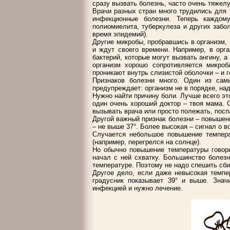
сразу вызвать болезнь, часто очень тяжел
Врачи разных стран много трудились для 
инфекционные болезни. Теперь каждом
полиомиелита, туберкулеза и других забо
время эпидемий).
Другие микробы, пробравшись в организм, 
и ждут своего времени. Например, в орг
бактерий, которые могут вызвать ангину, а
организм хорошо сопротивляется микроба
проникают внутрь слизистой оболочки – и 
Признаков болезни много. Один из сам
предупреждает: организм не в порядке, на
Нужно найти причину боли. Лучше всего эт
один очень хороший доктор – твоя мама. О
вызывать врача или просто полежать, посп
Другой важный признак болезни – повышен
– не выше 37°. Более высокая – сигнал о в
Случается небольшое повышение темпера
(например, перегрелся на солнце).
Но обычно повышение температуры говори
начал с ней схватку. Большинство болез
температуре. Поэтому не надо спешить сби
Другое дело, если даже невысокая темпе
градусник показывает 39° и выше. Знач
инфекцией и нужно лечение.