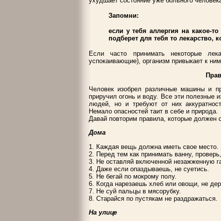
ухудшает состояние уже больного человек
Запомни:
если у тебя аллергия на какое-то
подберет для тебя то лекарство, к
Если часто принимать некоторые лека
успокаивающие), организм привыкает к ним 
Прав
Человек изобрел различные машины и при
приручил огонь и воду. Все эти полезные 
людей, но и требуют от них аккуратнос
Немало опасностей таит в себе и природа.
Давай повторим правила, которые должен с
Дома
1. Каждая вещь должна иметь свое место.
2. Перед тем как принимать ванну, проверь
3. Не оставляй включенной незажженную г
4. Даже если опаздываешь, не суетись.
5. Не бегай по мокрому полу.
6. Когда нарезаешь хлеб или овощи, не де
7. Не суй пальцы в мясорубку.
8. Старайся по пустякам не раздражаться.
На улице