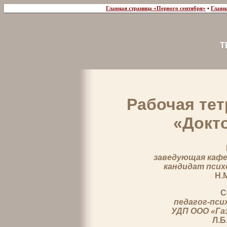
Главная страница «Первого сентября»
•
Главн
Т
Рабочая тет
«Докт
заведующая кафе
кандидат псих
Н.
С
педагог-пси
УДП ООО «Га
Л.Б