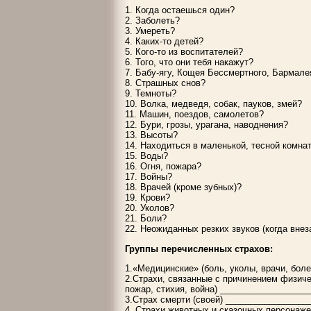
1. Когда остаешься один?
2. Заболеть?
3. Умереть?
4. Каких-то детей?
5. Кого-то из воспитателей?
6. Того, что они тебя накажут?
7. Бабу-ягу, Кощея Бессмертного, Бармал
8. Страшных снов?
9. Темноты?
10. Волка, медведя, собак, пауков, змей?
11. Машин, поездов, самолетов?
12. Бури, грозы, урагана, наводнения?
13. Высоты?
14. Находиться в маленькой, тесной комнат
15. Воды?
16. Огня, пожара?
17. Войны?
18. Врачей (кроме зубных)?
19. Крови?
20. Уколов?
21. Боли?
22. Неожиданных резких звуков (когда внеза
Группы перечисленных страхов:
1.«Медицинские» (боль, уколы, врачи, бол
2.Страхи, связанные с причинением физиче
пожар, стихия, война) _________________
3.Страх смерти (своей) _________________
4. Страхи животных и сказочных персонаж