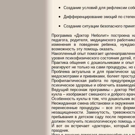
Создание условий для рефлексии соб
Дифференцирование эмоций по степен
Создание ситуации безопасного приня
Программа «Доктор Неболит» построена на
педагога, родителя, медицинского работника
изменения в поведении ребенка, нужда
возможность эту помощь оказать.
Накопленный опыт помогает целенаправленн
уровня психофизического состояния детей, 
Практика общения с дошкольниками и опыт 
реагируют не только на сами процедуры, но 
Проблема актуальна и для практически з
медосмотрами и прививками, болеет просту
Профилактическая работа по предупрежде
психическое здоровье и облегчить взаимоде
Ведущий персонаж программы – доктор Неб
кукла – изображает смешного и доброго врач
Особенность куклы в том, что дошкольник во
Неожиданная смена обстановки и окружения 
перенесенные процедуры – все это форми
незащищенности. Замкнутость, тревожност
пребывания в детском саду после перенесен
должен получить психологическую помощь и
И вот он встречает «доктора», который н
праздник.
Игра в лечение помогает приспособиться к п