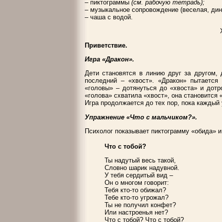
– пиктограммы
(см. рабочую тетрадь);
– музыкальное сопровождение (веселая, дин
– чаша с водой.
Приветствие.
Игра «Дракон».
Дети становятся в линию друг за другом, 
последний – «хвост». «Дракон» пытается 
«головы» – дотянуться до «хвоста» и дотр
«голова» схватила «хвост», она становится 
Игра продолжается до тех пор, пока каждый 
Упражнение «Что с мальчиком?».
Психолог показывает пиктограмму «обида» и
Что с тобой?
Ты надутый весь такой,
Словно шарик надувной.
У тебя сердитый вид –
Он о многом говорит:
Тебя кто-то обижал?
Тебе кто-то угрожал?
Ты не получил конфет?
Или настроенья нет?
Что с тобой? Что с тобой?