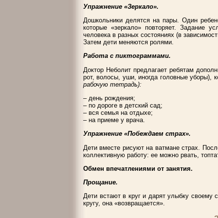
Упражнение «Зеркало».
Дошкольники делятся на пары. Один ребен
которые «зеркало» повторяет. Задание ус
человека в разных состояниях (в зависимости
Затем дети меняются ролями.
Работа с пиктограммами.
Доктор Неболит предлагает ребятам дополни
рот, волосы, уши, иногда головные уборы),
рабочую тетрадь):
– день рождения;
– по дороге в детский сад;
– вся семья на отдыхе;
– на приеме у врача.
Упражнение «Побеждаем страх».
Дети вместе рисуют на ватмане страх. После
коллективную работу: ее можно рвать, топтат
Обмен впечатлениями от занятия.
Прощание.
Дети встают в круг и дарят улыбку своему с
кругу, она «возвращается».