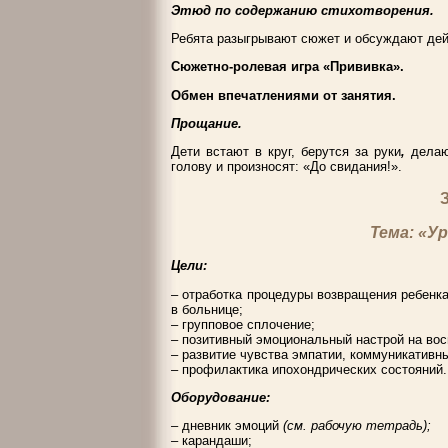
Этюд по содержанию стихотворения.
Ребята разыгрывают сюжет и обсуждают дей
Сюжетно-ролевая игра «Прививка».
Обмен впечатлениями от занятия.
Прощание.
Дети встают в круг, берутся за руки
,
делают
голову и произносят: «До свидания!».
Тема: «У
Цели:
– отработка процедуры возвращения ребенка
в больнице;
– групповое сплочение;
– позитивный эмоциональный настрой на во
– развитие чувства эмпатии, коммуникативн
– профилактика
ипохондрических состояний.
Оборудование:
– дневник эмоций
(см. рабочую тетрадь);
– карандаши;