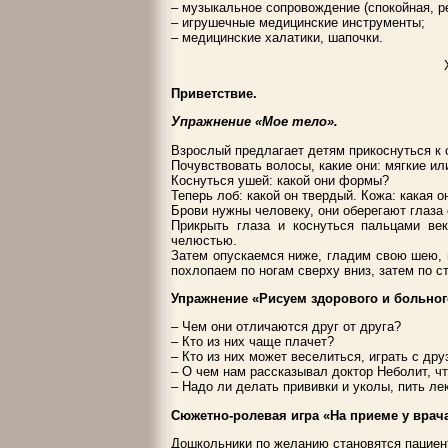
– музыкальное сопровождение (спокойная, р
– игрушечные медицинские инструменты;
– медицинские халатики, шапочки.
Приветствие.
Упражнение «Мое тело».
Взрослый предлагает детям прикоснуться к 
Почувствовать волосы, какие они: мягкие ил
Коснуться ушей: какой они формы?
Теперь лоб: какой он твердый. Кожа: какая о
Брови нужны человеку, они оберегают глаза 
Прикрыть глаза и коснуться пальцами век
челюстью.
Затем опускаемся ниже, гладим свою шею, г
похлопаем по ногам сверху вниз, затем по с
Упражнение «Рисуем здорового и больног
– Чем они отличаются друг от друга?
– Кто из них чаще плачет?
– Кто из них может веселиться, играть с др
– О чем нам рассказывал доктор Неболит, ч
– Надо ли делать прививки и уколы, пить ле
Сюжетно-ролевая игра «На приеме у врача
Дошкольники по желанию становятся пациент