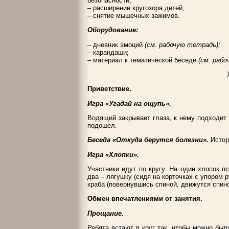
безопасности;
– расширение кругозора детей;
– снятие мышечных зажимов.
Оборудование:
– дневник эмоций
(см. рабочую тетрадь);
– карандаши;
– материал к тематической беседе
(см. раб
Приветствие.
Игра «Угадай на ощупь».
Водящий закрывает глаза, к нему подходит 
подошел.
Беседа «Откуда берутся болезни».
Истор
Игра «Хлопки».
Участники идут по кругу. На один хлопок пс
два – лягушку (сидя на корточках с упором 
краба (повернувшись спиной, движутся спино
Обмен впечатлениями от занятия.
Прощание.
Ребята встают в круг так, чтобы можно был