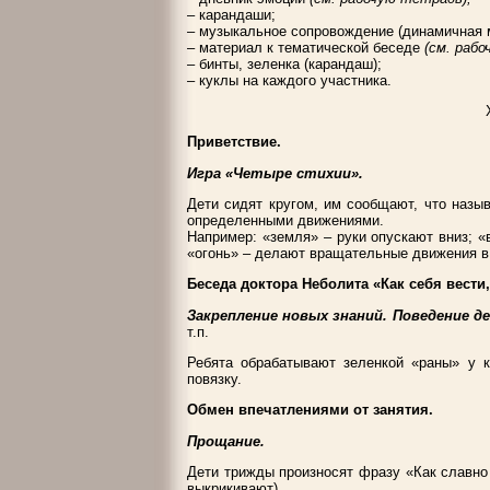
– карандаши;
– музыкальное сопровождение (динамичная 
– материал к тематической беседе
(см. раб
– бинты, зеленка (карандаш);
– куклы на каждого участника.
Приветствие.
Игра «Четыре стихии».
Дети сидят кругом, им сообщают, что наз
определенными движениями.
Например: «земля» –
руки опускают вниз; «
«огонь» –
делают вращательные движения в 
Беседа доктора Неболита «Как себя вести,
Закрепление новых знаний. Поведение д
т.п.
Ребята обрабатывают зеленкой «раны» у к
повязку.
Обмен впечатлениями от занятия.
Прощание.
Дети трижды произносят фразу «Как славно
выкрикивают).