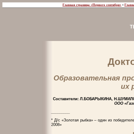
Главная страница «Первого сентября»
•
Главн
Т
Докт
Образовательная про
их 
Составители: Л.БОБАРЫКИНА, Н.ШУМИЛ
ООО «Газ
_________
* Д/с «Золотая рыбка» – один из победител
2008»