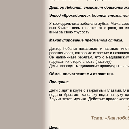
Доктор Неболит знакомит дошкольников
Этюд «Крокодильчик боится стоматоло
У крокодильчика заболели зубки. Мама сов
сын боится, весь трясется от страха, но т
вины за свою трусость.
Манипулирование предметом страха.
Доктор Неболит показывает и называет инс
рассказывает, каково их строение и назначен
Он напоминает ребятам, что с медицински
нарушая их стерильность (чистоту).
Дети проводят медицинские процедуры – леч
Обмен впечатлениями от занятия.
Прощание.
Дети сидят в круге с закрытыми глазами. В 
педагог брызгает капельку воды на руку одн
Звучит тихая музыка. Действие продолжается
Тема: «Как поб
Цели: