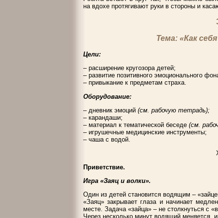
на вдохе протягивают руки в стороны и каса
Тема: «Как себ
Цели:
– расширение кругозора детей;
– развитие позитивного эмоционального фон
– привыкание к предметам страха.
Оборудование:
– дневник эмоций
(см. рабочую тетрадь);
– карандаши;
– материал к тематической беседе
(см. раб
– игрушечные медицинские инструменты;
– чаша с водой.
Приветствие.
Игра «Заяц и волки».
Один из детей становится водящим – «зайце
«Заяц» закрывает глаза и начинает медлен
месте. Задача «зайца» – не столкнуться с «
Через несколько минут водящий меняется, и