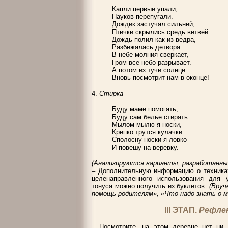
Капли первые упали,
Пауков перепугали.
Дождик застучал сильней,
Птички скрылись средь ветвей.
Дождь полил как из ведра,
Разбежалась детвора.
В небе молния сверкает,
Гром все небо разрывает.
А потом из тучи солнце
Вновь посмотрит нам в оконце!
4.
Стирка
Буду маме помогать,
Буду сам белье стирать.
Мылом мылю я носки,
Крепко трутся кулачки.
Сполосну носки я ловко
И повешу на веревку.
(Анализируются варианты, разработанны
– Дополнительную информацию о техниках
целенаправленного использования для 
тонуса можно получить из буклетов.
(Вруч
помощь родителям», «Что надо знать о ма
III ЭТАП.
Рефле
– Посмотрите, на этом деревце нет ни 