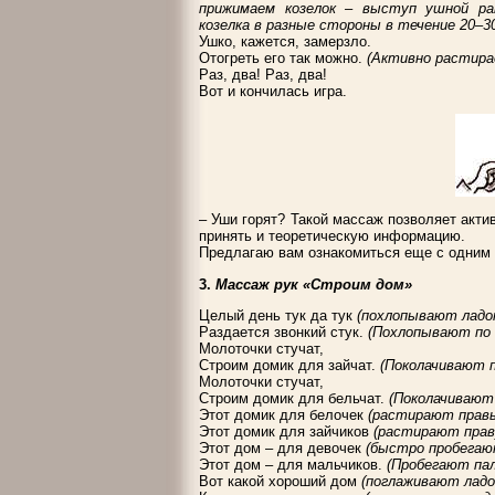
прижимаем козелок – выступ ушной ра
козелка в разные стороны в течение 20–30
Ушко, кажется, замерзло.
Отогреть его так можно.
(Активно растира
Раз, два! Раз, два!
Вот и кончилась игра.
– Уши горят? Такой массаж позволяет актив
принять и теоретическую информацию.
Предлагаю вам ознакомиться еще с одним
3.
Массаж рук «Строим дом»
Целый день тук да тук
(похлопывают ладон
Раздается звонкий стук.
(Похлопывают по п
Молоточки стучат,
Строим домик для зайчат.
(Поколачивают п
Молоточки стучат,
Строим домик для бельчат.
(Поколачивают 
Этот домик для белочек
(растирают правы
Этот домик для зайчиков
(растирают прав
Этот дом – для девочек
(быстро пробегают
Этот дом – для мальчиков.
(Пробегают пал
Вот какой хороший дом
(поглаживают ладо