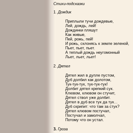
Стихи-подсказки
1.
Дождик
Приплыли тучи дождевые,
Лей, дождь, лей!
Дождинки пляшут
Как живые,
Пей, рожь, пей!
И рожь, склонясь к земле зеленой,
Пьет, пьет, пьет.
А теплый дождь неугомонный
Льет, льет, льет!
2.
Дятел
Дятел жил в дупле пустом,
Дуб долбил как долотом,
Тук-тук-тук, тук-тук-тук!
Долбит дятел крепкий сук.
Клювом, клювом он стучит,
Дятел ствол уже долбит.
Дятел в дуб все тук да тук...
Дуб скрипит: что там за стук?
Дятел клювом постучал,
Постучал и замолчал,
Потому что он устал.
3.
Гроза