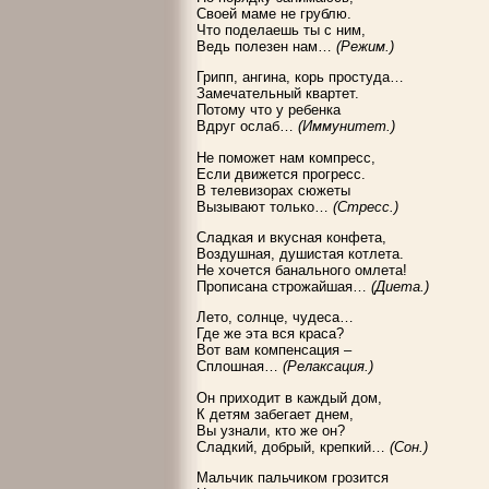
Своей маме не грублю.
Что поделаешь ты с ним,
Ведь полезен нам…
(Режим.)
Грипп, ангина, корь простуда…
Замечательный квартет.
Потому что у ребенка
Вдруг ослаб…
(Иммунитет.)
Не поможет нам компресс,
Если движется прогресс.
В телевизорах сюжеты
Вызывают только…
(Стресс.)
Сладкая и вкусная конфета,
Воздушная, душистая котлета.
Не хочется банального омлета!
Прописана строжайшая…
(Диета.)
Лето, солнце, чудеса…
Где же эта вся краса?
Вот вам компенсация –
Сплошная…
(Релаксация.)
Он приходит в каждый дом,
К детям забегает днем,
Вы узнали, кто же он?
Сладкий, добрый, крепкий…
(Сон.)
Мальчик пальчиком грозится