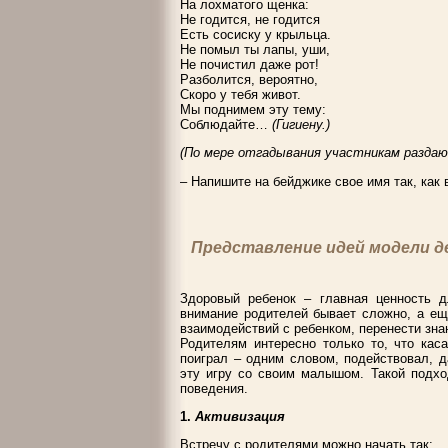
На лохматого щенка:
Не годится, не годится
Есть сосиску у крыльца.
Не помыл ты лапы, уши,
Не почистил даже рот!
Разболится, вероятно,
Скоро у тебя живот.
Мы поднимем эту тему:
Соблюдайте…
(Гигиену.)
(По мере отгадывания участникам раздаю
– Напишите на бейджике свое имя так, как
Представление идей модели д
Здоровый ребенок – главная ценность д
внимание родителей бывает сложно, а ещ
взаимодействий с ребенком, перенести зна
Родителям интересно только то, что кас
поиграл – одним словом, подействовал, д
эту игру со своим малышом. Такой подхо
поведения.
1.
Активизация
Встречу с родителями можно начать так: