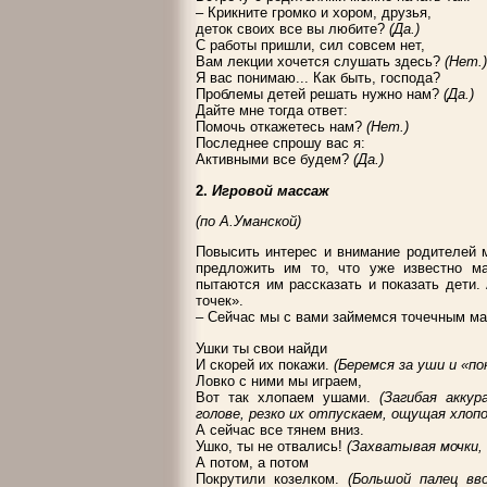
– Крикните громко и хором, друзья,
деток своих все вы любите?
(Да.)
С работы пришли, сил совсем нет,
Вам лекции хочется слушать здесь?
(Нет.)
Я вас понимаю... Как быть, господа?
Проблемы детей решать нужно нам?
(Да.)
Дайте мне тогда ответ:
Помочь откажетесь нам?
(Нет.)
Последнее спрошу вас я:
Активными все будем?
(Да.)
2.
Игровой массаж
(по А.Уманской)
Повысить интерес и внимание родителей 
предложить им то, что уже известно м
пытаются им рассказать и показать дети
точек».
– Сейчас мы с вами займемся точечным м
Ушки ты свои найди
И скорей их покажи.
(Беремся за уши и «по
Ловко с ними мы играем,
Вот так хлопаем ушами.
(Загибая акку
голове, резко их отпускаем, ощущая хлопо
А сейчас все тянем вниз.
Ушко, ты не отвались!
(Захватывая мочки,
А потом, а потом
Покрутили козелком.
(Большой палец вв