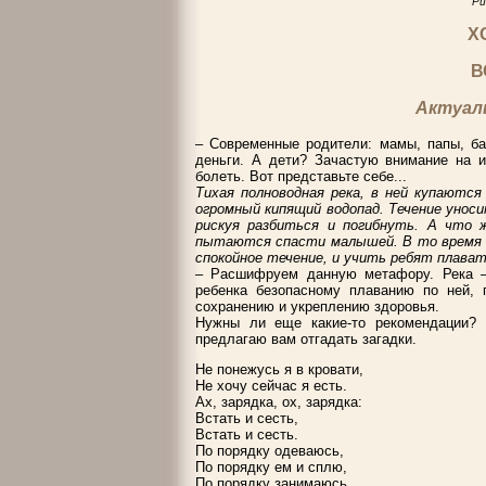
Ри
Х
В
Актуал
– Современные родители: мамы, папы, ба
деньги. А дети? Зачастую внимание на и
болеть. Вот представьте себе...
Тихая полноводная река, в ней купаются
огромный кипящий водопад. Течение унос
рискуя разбиться и погибнуть. А что 
пытаются спасти малышей. В то время к
спокойное течение, и учить ребят плават
– Расшифруем данную метафору. Река –
ребенка безопасному плаванию по ней, 
сохранению и укреплению здоровья.
Нужны ли еще какие-то рекомендации? 
предлагаю вам отгадать загадки.
Не понежусь я в кровати,
Не хочу сейчас я есть.
Ах, зарядка, ох, зарядка:
Встать и сесть,
Встать и сесть.
По порядку одеваюсь,
По порядку ем и сплю,
По порядку занимаюсь,