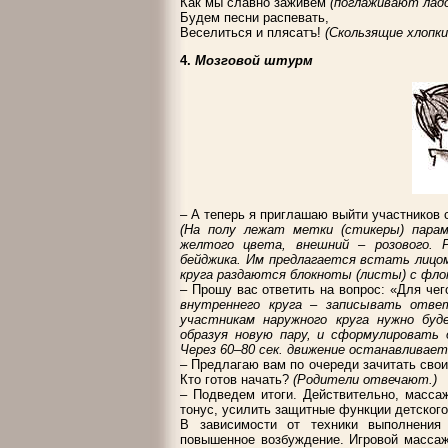
Как мы славно заживем
(поглаживают ладо
Будем песни распевать,
Веселиться и плясатъ!
(Скользящие хлопки 
4.
Мозговой штурм
– А теперь я приглашаю выйти участников 
(На полу лежат метки (стикеры) парам
желтого цвета, внешний – розового. 
бейджика. Им предлагается встать лицом
круга раздаются блокноты (листы) с фло
– Прошу вас ответить на вопрос: «Для че
внутреннего круга – записывать ответ
участникам наружного круга нужно буд
образуя новую пару, и сформулировать 
Через 60–80 сек. движение останавливает
– Предлагаю вам по очереди зачитать сво
Кто готов начать?
(Родители отвечают.)
– Подведем итоги. Действительно, масса
тонус, усилить защитные функции детског
В зависимости от техники выполнения 
повышенное возбуждение. Игровой массаж