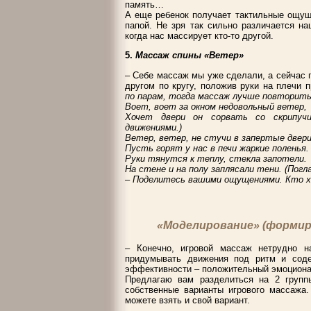
память…
А еще ребенок получает тактильные ощущ
папой. Не зря так сильно различается н
когда нас массирует кто-то другой.
5.
Массаж спины «Ветер»
– Себе массаж мы уже сделали, а сейчас п
другом по кругу, положив руки на плечи
по парам, тогда массаж лучше повторить
Воет, воет за окном недовольный ветер,
Хочет двери он сорвать со скрипучи
движениями.)
Ветер, ветер, не стучи в запертые двери
Пусть горят у нас в печи жаркие поленья.
Руки тянутся к теплу, стекла запотели.
На стене и на полу заплясали тени. (Пог
– Поделитесь вашими ощущениями. Кто х
«Моделирование» (формир
– Конечно, игровой массаж нетрудно 
придумывать движения под ритм и содер
эффективности – положительный эмоциона
Предлагаю вам разделиться на 2 групп
собственные варианты игрового массажа.
можете взять и свой вариант.