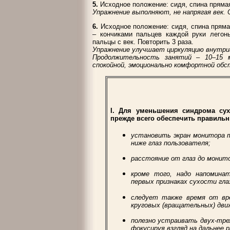
5.
Исходное положение: сидя, спина прямая
Упражнение выполняют, не напрягая век. 
6.
Исходное положение: сидя, спина пряма
– кончиками пальцев каждой руки легонь
пальцы с век. Повторить 3 раза.
Упражнение улучшает циркуляцию внутри
Продолжительность занятий – 10–15 м
спокойной, эмоционально комфортной обс
I. Для уменьшения синдрома сух
прежде всего обеспечить правильн
установить экран монитора т
ниже глаз пользователя;
расстояние от глаз до монито
кроме того, надо напомина
первых признаках сухости гла
следует также время от вре
круговых (вращательных) дви
полезно устраивать двух-тр
фокусируя взгляд на дальнее 