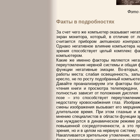
Фото с
Факты в подробностях
За счет чего же компьютер оказывает нега
экран монитора, который, в отличие от 
считается прибором
активного контра
Однако негативное влияние компьютера н
зрения способствует целый комплекс фа
компьютером.
Какие же именно факторы являются негат
переутомление нервной системы и общая ф
функции негативные эмоции. Во-вторых
работы места: слабая освещенность, зап
кресло, не по росту подобранный компьюте
Давайте проанализируем эти факторы бол
чтения книги и просмотра телепередачи,
полностью зависит от положения дисплея 
позе – это способствует переутомлен
недостатку кровоснабжения глаз. Изображ
смены изображения вызывает его мерцани
длительное время. При этом глазные и 
мнению специалистов в области функции зр
они нуждаются в динамическом режиме ра
повышенной сосредоточенности, а это п
зрения, но и в целом на нервную систему.
Накапливается зрительное утомление, кото
боли, раздражительности, нервного напряж