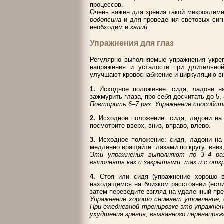
процессов.
Очень важен для зрения такой микроэлеме
родопсина
и для проведения световых сигн
необходим и
калий
.
Упражнения для глаз
Регулярно выполняемые упражнения укре
напряжения и усталости при длительно
улучшают кровоснабжение и циркуляцию вн
1.
Исходное положение: сидя, ладони на
зажмурить глаза, про себя досчитать до 5, 
Повторить 6–7 раз. Упражнение способст
2.
Исходное положение: сидя, ладони на 
посмотрите вверх, вниз, вправо, влево.
3.
Исходное положение: сидя, ладони на 
медленно вращайте глазами по кругу: вниз,
Эти упражнения выполняют по 3–4 ра
выполнять как с закрытыми, так и с от
4.
Стоя или сидя (упражнение хорошо вы
находящемся на близком расстоянии (если 
затем переведите взгляд на удаленный пре
Упражнение хорошо снимает утомление, 
При ежедневной тренировке это упражне
ухудшения зрения, вызванного перенапряже