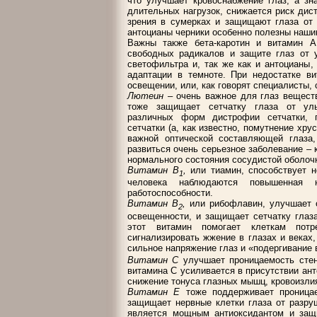
что улучшает кровоснабжение глаз, а зн
длительных нагрузок, снижается риск дис
зрения в сумерках и защищают глаза от 
антоцианы черники особенно полезны наши
Важны также бета-каротин и витамин А
свободных радикалов и защите глаз от у
светофильтра и, так же как и антоцианы,
адаптации в темноте. При недостатке в
освещении, или, как говорят специалисты,
Лютеин
– очень важное для глаз веществ
тоже защищает сетчатку глаза от уль
различных форм дистрофии сетчатки, 
сетчатки (а, как известно, помутнение хр
важной оптической составляющей глаза
развиться очень серьезное заболевание – 
нормального состояния сосудистой оболоч
Витамин В
,
или тиамин,
способствует н
1
человека наблюдаются повышенная н
работоспособности.
Витамин В
,
или рибофлавин, улучшает о
2
освещенности, и защищает сетчатку глаз
этот витамин помогает клеткам потр
сигнализировать жжение в глазах и веках,
сильное напряжение глаз и «подергивание 
Витамин С
улучшает проницаемость стен
витамина С усиливается в присутствии ан
снижение тонуса глазных мышц, кровоизлия
Витамин Е
тоже поддерживает проницае
защищает нервные клетки глаза от разру
является мощным антиоксидантом и защи