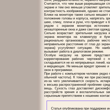
Считается, что чем выше разрешающая спо
экране и тем оно меньше утомляет зрите
контрастность изображения, однако не стои
Блики на мониторе также сильно мешают 
положение головы и корпуса, напрягать зре
шею, спину, плечи и руки, что приводит к
рядом с экраном монитора источники 
незашторенные окна и даже светлая одежд
Сильно возрастает зрительная нагрузка 
экрана монитора на клавиатуру и бум
рационально организовать рабочее мест
неправильное расстояние от глаз до экра
экрана) усугубляют ситуацию. Но наи
вызывает работа в диалоговом режиме.
Особую нагрузку на зрение представ
корректирование рабочих чертежей с 
складывается не из непрерывных линий, как
и мерцающих. Не меньше вредят зрению и 
окон в программах.
При работе с компьютером человек редко м
обычной частоты). К тому же при рассмат
из-за чего увеличивается скорость испа
к
весьма распространенной проблеме сред
вещь. Сухость глаз доставляет дискомфо
расстройств зрения и воспалительных за
серьезным препятствием к ношению контак
Статья опубликована при поддержке инт