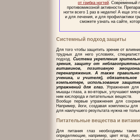
от грибка ногтей
. Современный 
противомикозной активности. Препара
ногти всего 1 раз в неделю! А еще это
и для лечения, и для профилактики г
сможете узнать на сайте, которы
Системный подход защиты
Для того чтобы защитить зрение от влиян
трудных для него условиях, специалис
подход.
Система укрепления зрительн
зрения, защиту от неблагоприятны
витаминов, позитивную эмоциона
перенапряжения. А также правильно
ученика, и учителя), обязательно
компьютере, использование защитн
упражнений для глаз.
Упражнения для
мышцы глаза, а во-вторых, улучшают микро
ним кислорода и питательных веществ.
Вообще первые упражнения для сохран
Например, йоги, создавая комплексы для в
для наилучшего результата нужна не тольк
Питательные вещества и витам
Для питания глаз необходимы такие
определяющие, например, цвет ягод. Ант