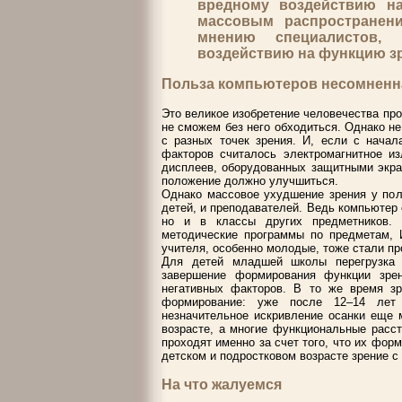
вредному воздействию на
массовым распространен
мнению специалистов,
воздействию на функцию з
Польза компьютеров несомненна,
Это великое изобретение человечества про
не сможем без него обходиться. Однако не
с разных точек зрения. И, если с нача
факторов считалось электромагнитное из
дисплеев, оборудованных защитными экра
положение должно улучшиться.
Однако массовое ухудшение зрения у пол
детей, и преподавателей. Ведь компьютер 
но и в классы других предметников. 
методические программы по предметам, 
учителя, особенно молодые, тоже стали пр
Для детей младшей школы перегрузка з
завершение формирования функции зре
негативных факторов. В то же время зр
формирование: уже после 12–14 лет 
незначительное искривление осанки еще 
возрасте, а многие функциональные расст
проходят именно за счет того, что их форм
детском и подростковом возрасте зрение с
На что жалуемся