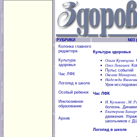
РУБРИКИ
N03 (
Колонка главного
редактора
Культура здоровья
Культура
Ольга Кузнецова.
здоровья
Олег Левашев.
Ком
Пульс событий
Час ЛФК
Оксана Макарова.
Надежда Яковенк
Логопед в школе
Урок-исследован
Особый ребенок
Час ЛФК
Инклюзивное
И. Кулькова , М. Р
образование
болезнь. Динами
Екатерина Бакарч
движения. Упра
Архив
школьников с Д
Логопед в школе