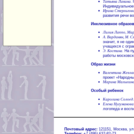
Татьяна Ланина.
Г
Индивидуальное
Ирина Стерлигова
развития речи во
Инклюзивное образо
Лилия Лаппо, Ма
А. Варданян, М. 
значит, я не од
учащихся с огр
Э. Костина.
На пу
работы московс
Образ жизни
Валентина Жевлак
проект «Народны
Марина Малыхина
Особый ребенок
Каролина Солоед.
Елена Нугуманова
логопеда и восп
Почтовый адрес:
121151, Москва, ул.
Телефон:
+7 (495) 637-82-73