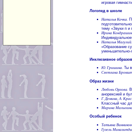
игровая гимнаст
Логопед в школе
Наталья Кочка.
Пи
подготовительно
тему «Звуки п и 
Ирина Кондрашин
Индивидуальное 
Наталья Магулий
«Образование с
уменьшительно-
Инклюзивное образо
Ю. Гришина.
Ты в
Светлана Броншт
Образ жизни
Любовь Орлова.
В
анорексией и бу
Г. Демина, А. Крас
Классный час д
Марина Малыхина
Особый ребенок
Татьяна Винников
Гузель Миназитди