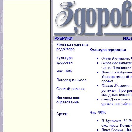
РУБРИКИ
N01 (
Колонка главного
редактора
Культура здоровья
Культура
Ольга Кузнецова.
О
здоровья
Ольга Водяницкая
часто болеющих
Час ЛФК
Наталья Дуброви
Универсальный в
Логопед в школе
проект
Галина Ялышева.
Особый ребенок
успехам. Програ
младших классо
Инклюзивное
Соня Дорждеева.
образование
уроках английск
Час ЛФК
Архив
И. Кулькова , М. Р
сколиоза. Компл
Нина Савина.
Цыг