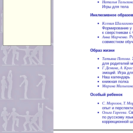
Наталья Талызина
Игры для тела
Инклюзивное образо
Ксения Шалагино
Формирование у 
к сверстникам с
Анна Марченко.
Ра
совместном обу
Образ жизни
Татьяна Попова.
Ж
для родителей 
Г. Демина, А. Крас
эмоций. Игра д
Наш календарь
книжная полка
Марина Малыхина
Особый ребенок
С. Морозов, Т. Мо
опыт и перспект
Ольга Гареева.
Св
по русскому язы
коррекционной ш