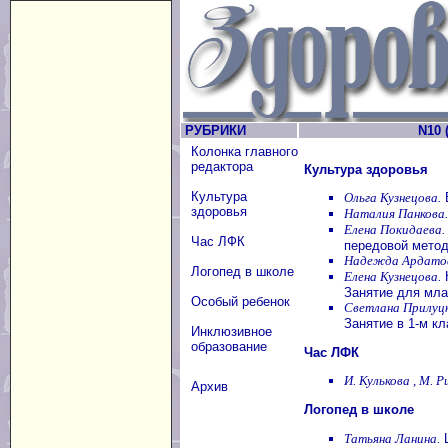
РУБРИКИ
N10 (
Колонка главного
редактора
Культура здоровья
Культура
Ольга Кузнецова.
В
здоровья
Наталия Панкова.
Елена Покидаева.
Час ЛФК
передовой метод
Надежда Ардато
Логопед в школе
Елена Кузнецова.
К
Занятие для мл
Особый ребенок
Светлана Прилуцк
Занятие в 1-м кл
Инклюзивное
образование
Час ЛФК
И. Кулькова , М. Р
Архив
Логопед в школе
Татьяна Ланина.
Ц