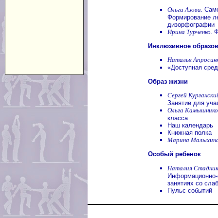
Ольга Азова.
Само
Формирование ле
дизорфографии
Ирина Турченко.
Ф
Инклюзивное образо
Наталья Апросинк
«Доступная сред
Образ жизни
Сергей Кургански
Занятие для уча
Ольга Камышнико
класса
Наш календарь
Книжная полка
Марина Малыхина
Особый ребенок
Наталия Стадник
Информационно-
занятиях со сл
Пульс событий