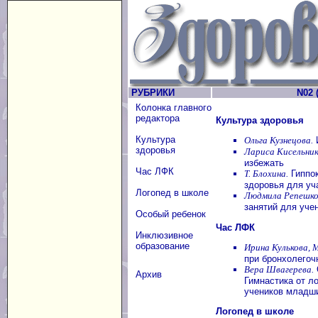
РУБРИКИ
N02 (
Колонка главного
редактора
Культура здоровья
Культура
Ольга Кузнецова.
здоровья
Лариса Кисельник
избежать
Час ЛФК
Т. Блохина.
Гиппок
здоровья для у
Логопед в школе
Людмила Репешко
занятий для уче
Особый ребенок
Час ЛФК
Инклюзивное
образование
Ирина Кулькова, 
при бронхолегоч
Вера Швагерева.
Архив
Гимнастика от л
учеников младш
Логопед в школе