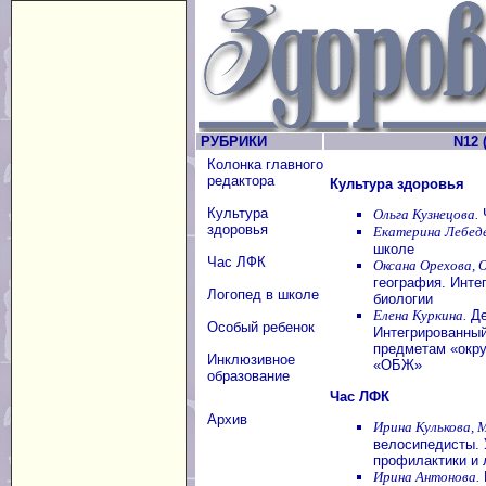
РУБРИКИ
N12 (
Колонка главного
редактора
Культура здоровья
Культура
Ольга Кузнецова.
Ч
здоровья
Екатерина Лебеде
школе
Час ЛФК
Оксана Орехова, 
география. Инте
Логопед в школе
биологии
Елена Куркина.
Де
Особый ребенок
Интегрированный
предметам «окру
Инклюзивное
«ОБЖ»
образование
Час ЛФК
Архив
Ирина Кулькова, 
велосипедисты. 
профилактики и 
Ирина Антонова.