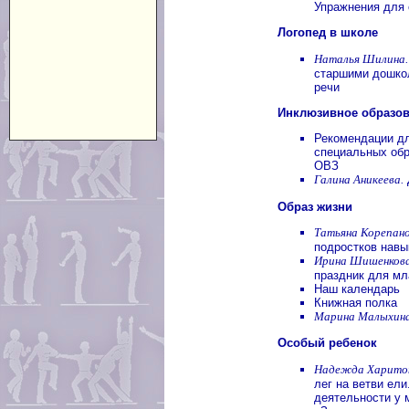
Упражнения для 
Логопед в школе
Наталья Шилина.
старшими дошко
речи
Инклюзивное образо
Рекомендации д
специальных обр
ОВЗ
Галина Аникеева.
Образ жизни
Татьяна Корепано
подростков навы
Ирина Шишенкова
праздник для м
Наш календарь
Книжная полка
Марина Малыхина
Особый ребенок
Надежда Харитон
лег на ветви ел
деятельности у