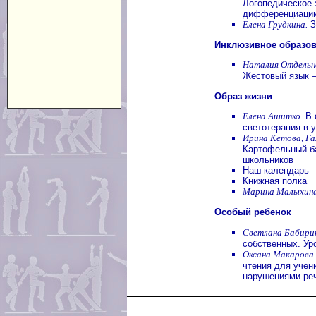
Логопедическое 
дифференциации
Елена Грудкина.
З
Инклюзивное образо
Наталия Отдельно
Жестовый язык 
Образ жизни
Елена Ашитко.
В 
светотерапия в 
Ирина Кетова, Га
Картофельный б
школьников
Наш календарь
Книжная полка
Марина Малыхина
Особый ребенок
Светлана Бабири
собственных. Уро
Оксана Макарова.
чтения для учен
нарушениями ре