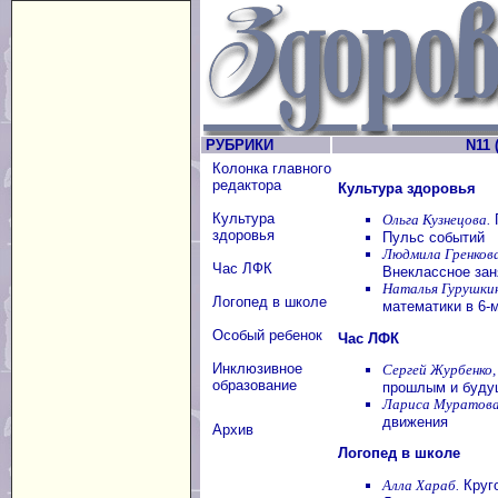
РУБРИКИ
N11 
Колонка главного
редактора
Культура здоровья
Культура
Ольга Кузнецова.
здоровья
Пульс событий
Людмила Гренкова
Час ЛФК
Внеклассное зан
Наталья Гурушкин
Логопед в школе
математики в 6-
Особый ребенок
Час ЛФК
Инклюзивное
Сергей Журбенко,
образование
прошлым и будущ
Лариса Муратова
движения
Архив
Логопед в школе
Алла Хараб.
Круго