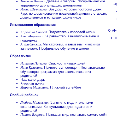
Татьяна Ланина.
Делаем и говорим. Логоритмические
на
упражнения для младших школьников
Илона Шевлякова.
Вот дом, который построил Джек.
Курс по формированию правильной дикции у старших
дошкольников и младших школьников
Инклюзивное образование
О. А
Каролина Солоед.
Подготовка к взрослой жизни
Анна Марченко.
За равенство, взаимопонимание и
С.
поддержку
А. Лявдянская.
Мы стрижем, и завиваем, и косички
заплетаем. Профильное обучение в школе
Образ жизни
Наталия Панкова.
Опасности наших дней
Нина Кулагина.
Приветствуя солнце... Познавательно-
обучающая программа для школьников и их
родителей
Наш календарь
Книжная полка
Марина Малыхина.
Пляжный волейбол
Особый ребенок
Любовь Маленьких.
Занятия с медлительными
школьниками. Консультация для педагогов и
родителей
Полина Егорова.
Познавая мир, познавать самого себя