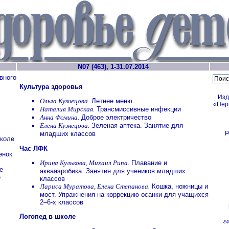
N07 (463), 1-31.07.2014
вного
Культура здоровья
Изд
Ольга Кузнецова.
Летнее меню
«Пер
Наталия Мирская.
Трансмиссивные инфекции
Анна Фомина.
Доброе электричество
Елена Кузнецова.
Зеленая аптека. Занятие для
Р
младших классов
школе
Час ЛФК
енок
Ирина Кулькова, Михаил Рипа.
Плавание и
е
аквааэробика. Занятия для учеников младших
е
классов
Лариса Муратова, Елена Степанова.
Кошка, ножницы и
мост. Упражнения на коррекцию осанки для учащихся
2–6-х классов
Логопед в школе
г