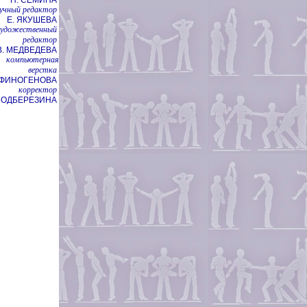
учный редактор
Е. ЯКУШЕВА
художественный
редактор
В. МЕДВЕДЕВА
компьютерная
верстка
НФИНОГЕНОВА
корректор
 ПОДБЕРЕЗИНА