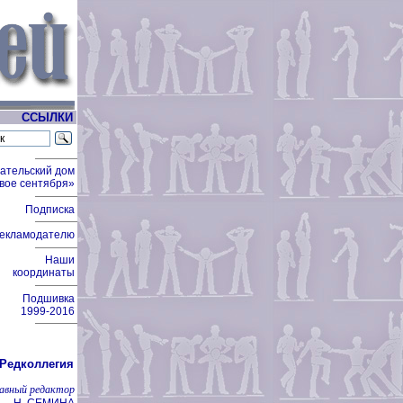
ССЫЛКИ
ательский дом
вое сентября»
Подписка
екламодателю
Наши
координаты
Подшивка
1999-2016
Редколлегия
лавный редактор
Н. СЕМИНА