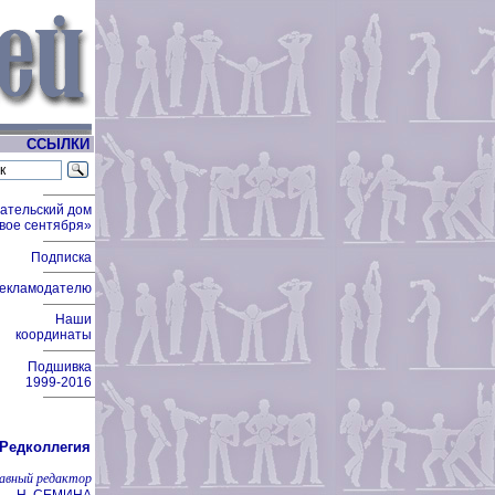
ССЫЛКИ
ательский дом
вое сентября»
Подписка
екламодателю
Наши
координаты
Подшивка
1999-2016
Редколлегия
лавный редактор
Н. СЕМИНА