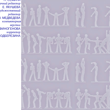
учный редактор
Е. ЯКУШЕВА
художественный
редактор
В. МЕДВЕДЕВА
компьютерная
верстка
НФИНОГЕНОВА
корректор
 ПОДБЕРЕЗИНА