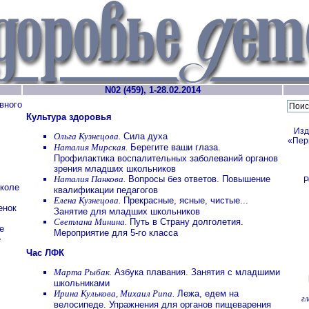
N02 (459), 1-28.02.2014
вного
Культура здоровья
Изд
Ольга Кузнецова.
Сила духа
«Пер
Наталия Мирская.
Берегите ваши глаза.
Профилактика воспалительных заболеваний органов
зрения младших школьников
Наталия Панкова.
Вопросы без ответов. Повышение
Р
школе
квалификации педагогов
Елена Кузнецова.
Прекрасные, ясные, чистые...
енок
Занятие для младших школьников
Светлана Минина.
Путь в Страну долголетия.
е
Мероприятие для 5-го класса
е
Час ЛФК
Марта Рыбак.
Азбука плавания. Занятия с младшими
школьниками
Ирина Кулькова, Михаил Рипа.
Лежа, едем на
г
велосипеде. Упражнения для органов пищеварения