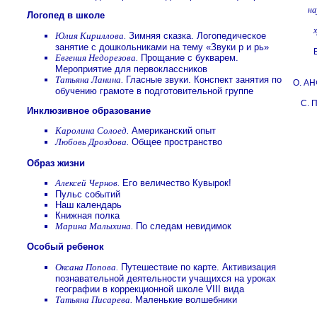
на
Логопед в школе
Юлия Кириллова.
Зимняя сказка. Логопедическое
занятие с дошкольниками на тему «Звуки р и рь»
Евгения Недорезова.
Прощание с букварем.
Мероприятие для первоклассников
Татьяна Ланина.
Гласные звуки. Конспект занятия по
О. А
обучению грамоте в подготовительной группе
С.
Инклюзивное образование
Каролина Солоед.
Американский опыт
Любовь Дроздова.
Общее пространство
Образ жизни
Алексей Чернов.
Его величество Кувырок!
Пульс событий
Наш календарь
Книжная полка
Марина Малыхина.
По следам невидимок
Особый ребенок
Оксана Попова.
Путешествие по карте. Активизация
познавательной деятельности учащихся на уроках
географии в коррекционной школе VIII вида
Татьяна Писарева.
Маленькие волшебники