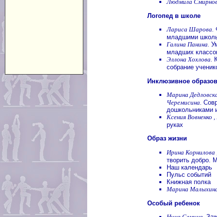
Людмила Смирнов
Логопед в школе
Лариса Шарова.
Ф
младшими школ
Галина Панина.
Ум
младших классо
Эллона Хохлова.
К
собрание ученик
Инклюзивное образо
Марина Дедловска
Черемисина.
Совр
дошкольниками 
Ксения Вовненко 
руках
Образ жизни
Ирина Корнилова 
творить добро. 
Наш календарь
Пульс событий
Книжная полка
Марина Малыхина
Особый ребенок
Нина Семина.
Заж