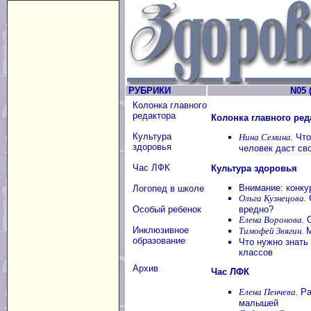
РУБРИКИ
N05 (
Колонка главного
редактора
Колонка главного ред
Культура
Нина Семина.
Что
здоровья
человек даст с
Час ЛФК
Культура здоровья
Внимание: конку
Логопед в школе
Ольга Кузнецова.
С
вредно?
Особый ребенок
Елена Воронова.
О
Инклюзивное
Тимофей Звягин.
М
образование
Что нужно знать
классов
Архив
Час ЛФК
Елена Пенчева.
Ра
малышей