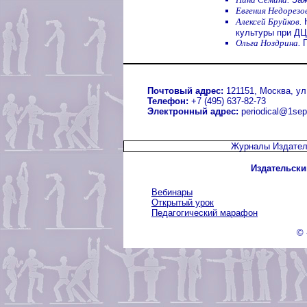
Евгения Недорезо
Алексей Бруйков.
Н
культуры при Д
Ольга Ноздрина.
П
Почтовый адрес:
121151, Москва, ул.
Телефон:
+7 (495) 637-82-73
Электронный адрес:
periodical@1sep
Журналы Издател
Издательски
Вебинары
Открытый урок
Педагогический марафон
© 