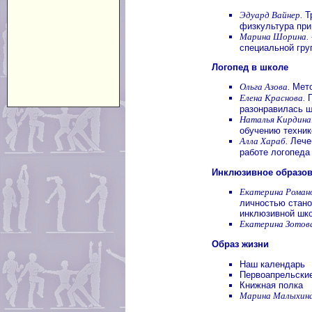
Эдуард Вайнер.
Т
физкультура при
Марина Шорина.
специальной гру
Логопед в школе
Ольга Азова.
Мето
Елена Краснова.
П
разонравилась 
Наталья Кирдина
обучению техник
Алла Хараб.
Лечеб
работе логопеда
Инклюзивное образо
Екатерина Роман
личностью стано
инклюзивной шк
Екатерина Зотов
Образ жизни
Наш календарь
Первоапрельские
Книжная полка
Марина Малыхина