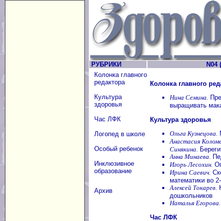
РУБРИКИ
N04 (
Колонка главного
редактора
Колонка главного ред
Культура
Нина Семина.
Пре
здоровья
выращивать мака
Час ЛФК
Культура здоровья
Ольга Кузнецова.
Логопед в школе
Анастасия Коломе
Особый ребенок
Синякина.
Береги
Анна Минаева.
Пед
Инклюзивное
Игорь Лесохин.
Оп
образование
Ирина Саевич.
Ско
математики во 2
Алексей Токарев.
Н
Архив
дошкольников
Наталья Егорова.
Час ЛФК