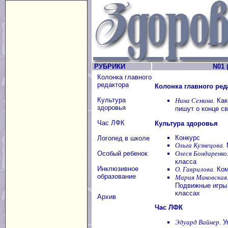
РУБРИКИ
N01 (
Колонка главного
редактора
Колонка главного ред
Культура
Нина Семина.
Как
здоровья
пишут о конце св
Час ЛФК
Культура здоровья
Конкурс
Логопед в школе
Ольга Кузнецова.
Олеся Бондаренко
Особый ребенок
класса
Инклюзивное
О. Гаврилова.
Ком
образование
Мария Маковская
Подвижные игры
классах
Архив
Час ЛФК
Эдуард Вайнер.
Уп