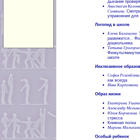
дыхание провер
Анастасия Коломе
Синякина.
Смотри
упражнения для 
Логопед в школе
Елена Балашова.
У
развяжется... Ф
дошкольника
Татьяна Григорье
Физкультминутки
школе
Инклюзивное образо
Софья Розенблюм.
как всегда
Инна Карпенкова.
Образ жизни
Екатерина Ушако
Александр Мельни
Юлия Корчагина.
стресса
Книжная полка
Марина Малыхина
Особый ребенок