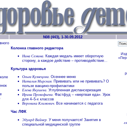
N08 (443), 1-30.09.2012
вного
Колонка главного редактора
Изд
Нина Семина.
Каждая медаль имеет оборотную
«Пер
сторону, а каждое действие – противодействие...
Культура здоровья
Р
Ольга Кузнецова.
Осеннее меню
школе
Наталия Мирская.
Прививать или не прививать? О
енок
пользе вакцино-профилактики
Елена Якушева.
Углубленная диспансеризация
е
Ирина Прокофьева.
Фастфуд – «мертвая еда». Урок
е
для 4–5-х классов
Вероника Климович.
Все начинается с педагога
Час ЛФК
Эдуард Вайнер.
У меня получается! Занятия в
г
специальной медицинской группе