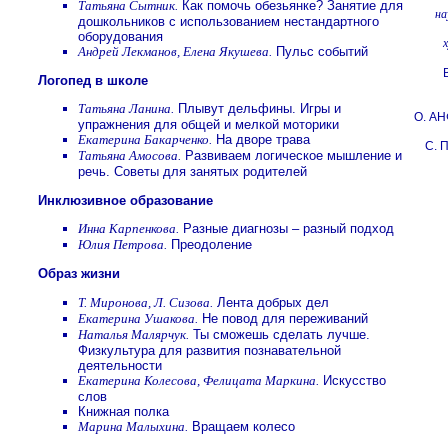
Татьяна Сытник.
Как помочь обезьянке? Занятие для
на
дошкольников с использованием нестандартного
оборудования
Андрей Лекманов, Елена Якушева.
Пульс событий
Логопед в школе
Татьяна Ланина.
Плывут дельфины. Игры и
О. А
упражнения для общей и мелкой моторики
Екатерина Бакарченко.
На дворе трава
С.
Татьяна Амосова.
Развиваем логическое мышление и
речь. Советы для занятых родителей
Инклюзивное образование
Инна Карпенкова.
Разные диагнозы – разный подход
Юлия Петрова.
Преодоление
Образ жизни
Т. Миронова, Л. Сизова.
Лента добрых дел
Екатерина Ушакова.
Не повод для переживаний
Наталья Малярчук.
Ты сможешь сделать лучше.
Физкультура для развития познавательной
деятельности
Екатерина Колесова, Фелицата Маркина.
Искусство
слов
Книжная полка
Марина Малыхина.
Вращаем колесо