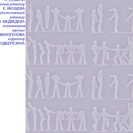
учный редактор
Е. ЯКУШЕВА
художественный
редактор
В. МЕДВЕДЕВА
компьютерная
верстка
НФИНОГЕНОВА
корректор
 ПОДБЕРЕЗИНА