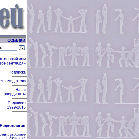
ССЫЛКИ
ательский дом
вое сентября»
Подписка
екламодателю
Наши
координаты
Подшивка
1999-2016
Редколлегия
лавный редактор
Н. СЕМИНА