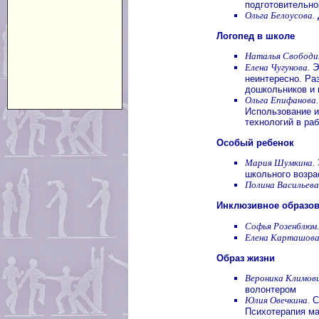
подготовительно
Ольга Белоусова.
Логопед в школе
Наталья Свободи
Елена Чугунова.
Э
неинтересно. Ра
дошкольников и
Ольга Епифанова.
Использование 
технологий в ра
Особый ребенок
Мария Шумкина.
школьного возра
Полина Васильева
Инклюзивное образо
Софья Розенблюм.
Елена Карташова
Образ жизни
Вероника Климови
волонтером
Юлия Овечкина.
С
Психотерапия м