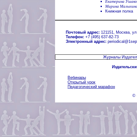
Екатерина Ушако
Марина Малыхина
Книжная полка
Почтовый адрес:
121151, Москва, ул.
Телефон:
+7 (495) 637-82-73
Электронный адрес:
periodical@1sep
Журналы Издател
Издательски
Вебинары
Открытый урок
Педагогический марафон
© 