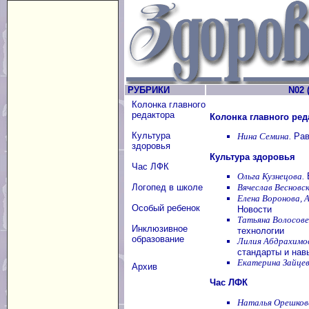
РУБРИКИ
N02 (
Колонка главного
редактора
Колонка главного ред
Культура
Нина Семина.
Рав
здоровья
Культура здоровья
Час ЛФК
Ольга Кузнецова.
Б
Вячеслав Весновск
Логопед в школе
Елена Воронова, 
Особый ребенок
Новости
Татьяна Волосове
Инклюзивное
технологии
образование
Лилия Абдрахимо
стандарты и на
Екатерина Зайцев
Архив
Час ЛФК
Наталья Орешков