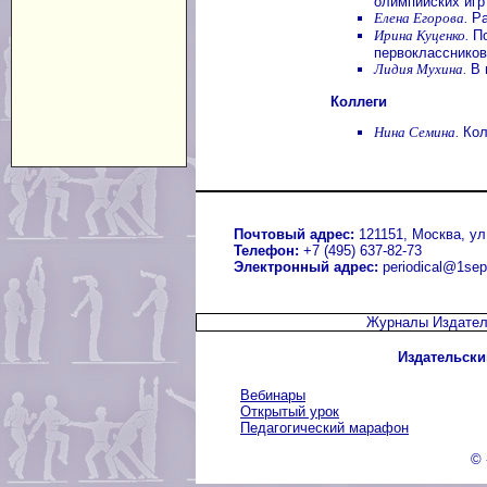
олимпийских игр
Елена Егорова.
Ра
Ирина Куценко.
По
первоклассников
Лидия Мухина.
В 
Коллеги
Нина Семина.
Кол
Почтовый адрес:
121151, Москва, ул.
Телефон:
+7 (495) 637-82-73
Электронный адрес:
periodical@1sep
Журналы Издател
Издательски
Вебинары
Открытый урок
Педагогический марафон
© 