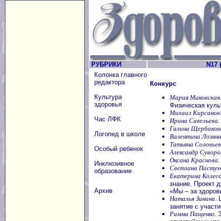
РУБРИКИ
N17 (
Колонка главного
редактора
Конкурс
Культура
Мария Маковская
здоровья
Физическая куль
Михаил Кирсанов
Час ЛФК
Ирина Савельева.
Галина Щербаков
Логопед в школе
Валентина Лозянн
Татьяна Соловьев
Особый ребенок
Александр Суворо
Оксана Краснова.
Инклюзивное
Светлана Пастух
образование
Екатерина Колес
знание. Проект 
Архив
«Мы – за здоров
Наталья Зинина.
Ц
занятие с участ
Римма Пащенко.
З