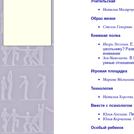
Учительская
Наталья Малярчу
Образ жизни
Стелла Геворкян.
Книжная полка
Игорь Лесохин.
Е.
школьнику? Разв
внимание
Зоя Николаева.
В.
умные отношени
Игровая площадка
Марина Малыхина
Технология
Наталия Хорсева.
Вместе с психологом
Юлия Алехина.
Пе
Юлия Корчагина.
Особый ребенок