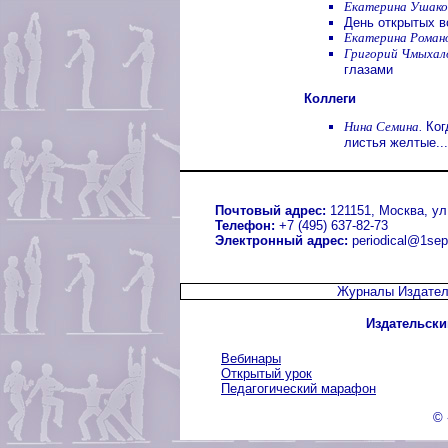
Екатерина Ушако
День открытых 
Екатерина Роман
Григорий Чмыхал
глазами
Коллеги
Нина Семина.
Когд
листья желтые...
Почтовый адрес:
121151, Москва, ул.
Телефон:
+7 (495) 637-82-73
Электронный адрес:
periodical@1sep
Журналы Издател
Издательски
Вебинары
Открытый урок
Педагогический марафон
© 