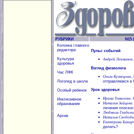
РУБРИКИ
N15 (
Колонка главного
редактора
Пульс событий
Культура
Андрей Лекманов,
здоровья
Взгляд физиолога
Час ЛФК
Ольга Кузнецова,
отправляемся в
Логопед в школе
Урок здоровья
Особый ребенок
Ирина Томилова.
А
Инклюзивное
Наталья Зайцева.
образование
лечения плоскос
Людмила Гладилин
Архив
Наталья Свободи
Екатерина Бакарч
делать?