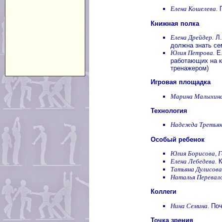
Елена Кошелева.
П
Книжная полка
Елена Дрейдер.
Л.
должна знать се
Юлия Петрова.
Е.
работающих на к
тренажером)
Игровая площадка
Марина Малыхина
Технология
Надежда Третьяк
Особый ребенок
Юлия Борисова, Г
Елена Лебедева.
К
Татьяна Дулисова
Наталья Перевало
Коллеги
Нина Семина.
Поч
Точка зрения