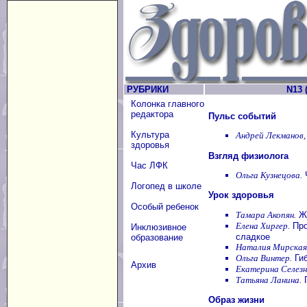
РУБРИКИ
N13 (
Колонка главного
редактора
Пульс событий
Культура
Андрей Лекманов,
здоровья
Взгляд физиолога
Час ЛФК
Ольга Кузнецова.
Ч
Логопед в школе
Урок здоровья
Особый ребенок
Тамара Акопян.
Жи
Елена Хиргер.
Про
Инклюзивное
сладкое
образование
Наталия Мирская
Ольга Винтер.
Гиб
Архив
Екатерина Селезн
Татьяна Ланина.
П
Образ жизни