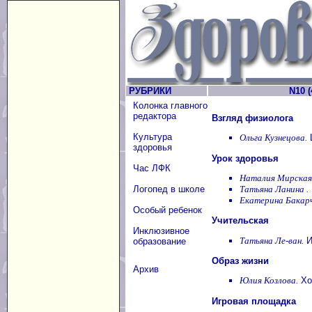
РУБРИКИ
N10 (
Колонка главного
редактора
Взгляд физиолога
Культура
Ольга Кузнецова.
здоровья
Урок здоровья
Час ЛФК
Наталия Мирская
Татьяна Ланина .
Логопед в школе
Екатерина Бакарч
Особый ребенок
Учительская
Инклюзивное
Татьяна Ле-ван.
И
образование
Образ жизни
Архив
Юлия Козлова.
Хо
Игровая площадка