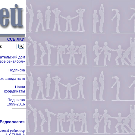
ССЫЛКИ
ательский дом
вое сентября»
Подписка
екламодателю
Наши
координаты
Подшивка
1999-2016
Редколлегия
лавный редактор
Н. СЕМИНА