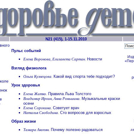
N21 (415), 1-15.11.2010
вного
Пульс событий
Изд
Елена Воронова, Елизавета Сартан.
Новости
«Пер
Взгляд физиолога
Ольга Кузнецова.
Какой вид спорта тебе подходит?
Р
школе
Урок здоровья
енок
Елена Житко.
Правила Льва Толстого
Владимир Ирхин, Анна Роньшина.
Музыкальные краски
е
осени
е
Елена Сорокина.
Советует врач
Наталья Свободина.
Сто вопросов для взрослых
Образ жизни
г
Тамара Акопян.
Почему полезно радоваться