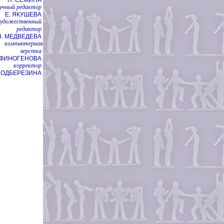
учный редактор
Е. ЯКУШЕВА
художественный
редактор
В. МЕДВЕДЕВА
компьютерная
верстка
НФИНОГЕНОВА
корректор
 ПОДБЕРЕЗИНА