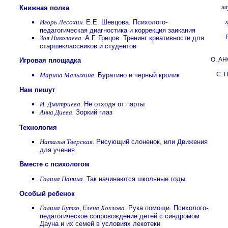
на
Книжная полка
Игорь Лесохин.
Е.Е. Шевцова. Психолого-
педагогическая диагностика и коррекция заикания
Зоя Николаева.
А.Г. Грецов. Тренинг креативности для
старшеклассников и студентов
О. А
Игровая площадка
С.
Марина Малыхина.
Буратино и черный кролик
Нам пишут
И. Дмитриева.
Не отходя от парты
Анна Диева.
Зоркий глаз
Технология
Наталья Тверская.
Рисующий слоненок, или Движения
для учения
Вместе с психологом
Галина Панина.
Так начинаются школьные годы
Особый ребенок
Галина Бутко, Елена Хохлова.
Рука помощи. Психолого-
педагогическое сопровождение детей с синдромом
Дауна и их семей в условиях лекотеки