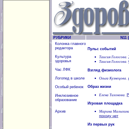
РУБРИКИ
N11 (
Колонка главного
редактора
Пульс событий
Культура
Таисия Голосова.
здоровья
Таисия Голосова.
Час ЛФК
Взгляд физиолога
Ольга Кузнецова.
Логопед в школе
Образ жизни
Особый ребенок
Елена Тихонова.
Р
Инклюзивное
образование
Игровая площадка
Марина Малыхина
Архив
походу нет
Из первых рук