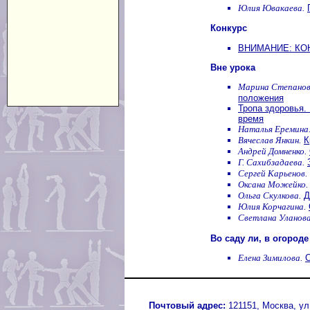
Юлия Ювакаева.
Конкурс
ВНИМАНИЕ: КОН
Вне урока
Марина Степанов
положения
Тропа здоровья. 
время
Наталья Еремина
Вячеслав Янкин.
К
Андрей Домненко.
Г. Сахибзадаева.
Сергей Карьенов.
Оксана Можейко.
Ольга Скулкова.
Д
Юлия Корчагина.
Светлана Уланова
Во саду ли, в огороде
Елена Зимилова.
О
Почтовый адрес:
121151, Москва, ул.