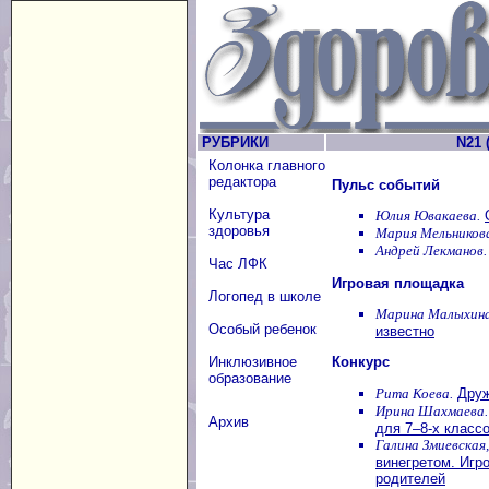
РУБРИКИ
N21 (
Колонка главного
редактора
Пульс событий
Культура
Юлия Ювакаева.
здоровья
Мария Мельников
Андрей Лекманов.
Час ЛФК
Игровая площадка
Логопед в школе
Марина Малыхина
Особый ребенок
известно
Инклюзивное
Конкурс
образование
Рита Коева.
Дру
Ирина Шахмаева.
Архив
для 7–8-х класс
Галина Змиевская
винегретом. Игро
родителей