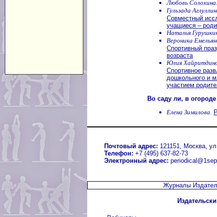
Любовь Солохина
Гульзада Аглуллин
Совместный иссл
учащиеся – род
Наталья Гурушкин
Вероника Емельян
Спортивный праз
возраста
Юлия Хайритдино
Спортивное разв
дошкольного и м
участием родит
Во саду ли, в огороде
Елена Зимилова.
Р
Почтовый адрес:
121151, Москва, ул.
Телефон:
+7 (495) 637-82-73
Электронный адрес:
periodical@1sep
Журналы Издател
Издательски