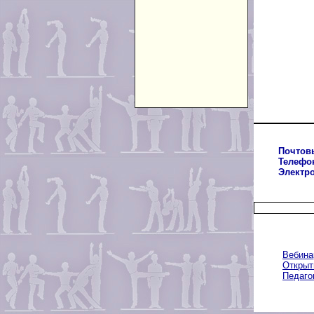
Почтов
Телефо
Электр
Вебина
Открыт
Педаго