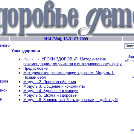
N14 (384), 16-31.07.2009
вного
Урок здоровья
Изд
Редакция.
УРОКИ ЗДОРОВЬЯ. Методические
«Пер
рекомендации для учителя к интегрированному курсу
Предисловие
Методические рекомендации к урокам. Модуль 1.
Познай себя
Р
школе
Модуль 2. Правила общения
Модуль 3. Общение и конфликты
енок
Модуль 4. Здоровье и эмоции
Модуль 5. Школа и здоровье
е
Модуль 6. Знаешь, как быть здоровым, – действуй!
е
г