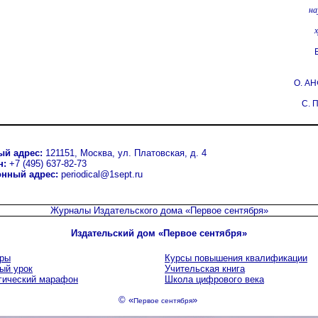
на
О. А
С.
ый адрес:
121151, Москва, ул. Платовская, д. 4
н:
+7 (495) 637-82-73
онный адрес:
periodical@1sept.ru
Журналы Издательского дома
«Первое сентября»
Издательский дом «Первое сентября»
ры
Курсы повышения квалификации
ый урок
Учительская книга
гический марафон
Школа цифрового века
© «
»
Первое сентября