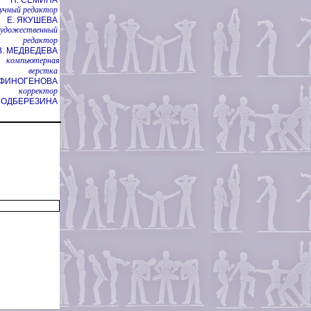
учный редактор
Е. ЯКУШЕВА
художественный
редактор
В. МЕДВЕДЕВА
компьютерная
верстка
НФИНОГЕНОВА
корректор
 ПОДБЕРЕЗИНА