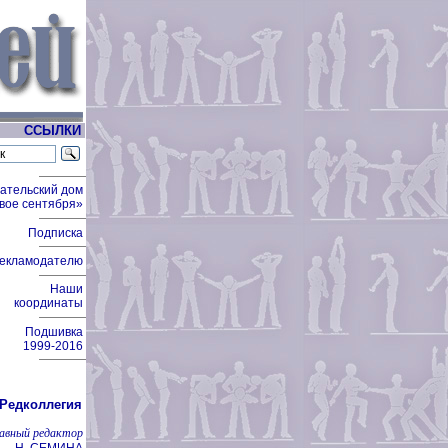
ССЫЛКИ
ательский дом
вое сентября»
Подписка
екламодателю
Наши
координаты
Подшивка
1999-2016
Редколлегия
лавный редактор
Н. СЕМИНА