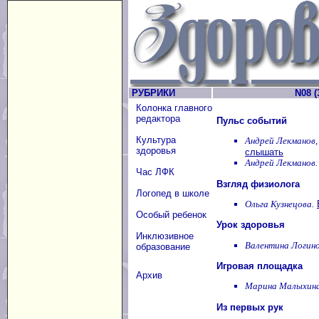
РУБРИКИ
N08 (
Колонка главного
редактора
Пульс событий
Культура
Андрей Лекманов,
здоровья
слышать
Андрей Лекманов.
Час ЛФК
Взгляд физиолога
Логопед в школе
Ольга Кузнецова.
Особый ребенок
Урок здоровья
Инклюзивное
Валентина Логино
образование
Игровая площадка
Архив
Марина Малыхина
Из первых рук