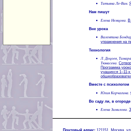
Татьяна Ле-Ван.
Нам пишут
Елена Немцова.
В
Вне урока
Валентина Бонда
упражнения на п
Технология
Л. Доцоев, Тамар
Тюмасева.
Сотвор
Программа уроко
учащихся 1–11-х
общеобразовате
Вместе с психологом
Юлия Корчагина.
Во саду ли, в огороде
Елена Зимилова.
З
Почтовый адрес:
121151, Москва, ул.