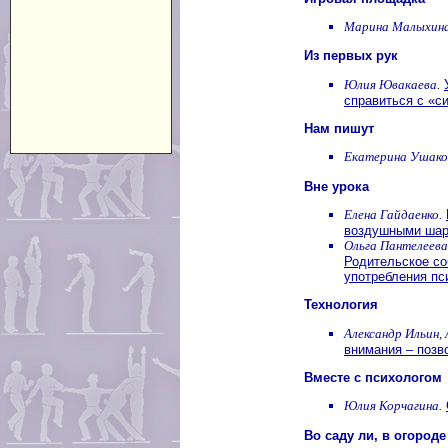
Марина Малыхина
Из первых рук
Юлия Ювакаева.
справиться с «с
Нам пишут
Екатерина Ушако
Вне урока
Елена Гайдаенко.
воздушными ша
Ольга Пантелеева
Родительское со
употребления пс
Технология
Александр Ильин, 
внимания – позв
Вместе с психологом
Юлия Корчагина.
Во саду ли, в огороде