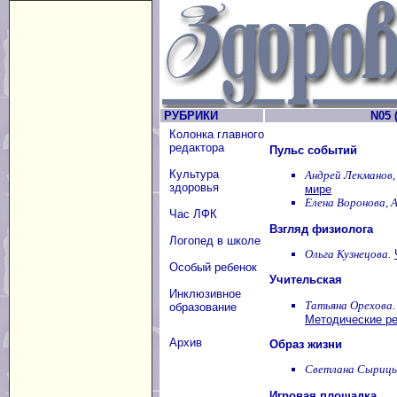
РУБРИКИ
N05 (
Колонка главного
редактора
Пульс событий
Культура
Андрей Лекманов,
здоровья
мире
Елена Воронова, 
Час ЛФК
Взгляд физиолога
Логопед в школе
Ольга Кузнецова.
Особый ребенок
Учительская
Инклюзивное
Татьяна Орехова.
образование
Методические ре
Архив
Образ жизни
Светлана Сырицы
Игровая площадка