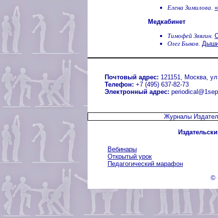
Елена Зимилова.
Медкабинет
Тимофей Звягин.
Олег Быков.
Дыши
Почтовый адрес:
121151, Москва, ул.
Телефон:
+7 (495) 637-82-73
Электронный адрес:
periodical@1sep
Журналы Издател
Издательски
Вебинары
Открытый урок
Педагогический марафон
© 