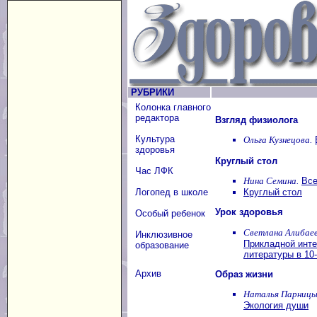
РУБРИКИ
Колонка главного
редактора
Взгляд физиолога
Культура
Ольга Кузнецова.
здоровья
Круглый стол
Час ЛФК
Нина Семина.
Все
Круглый стол
Логопед в школе
Урок здоровья
Особый ребенок
Светлана Алибаев
Инклюзивное
Прикладной инте
образование
литературы в 10
Архив
Образ жизни
Наталья Парницы
Экология души