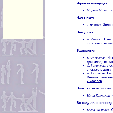
Игровая площадка
Марина Малыхина
Нам пишут
Т. Волкова.
Зелен
Вне урока
А. Иванова.
Наш о
школьных эколог
Технология
Е. Фатыхова.
Из 
для младших кл
С. Романенко.
Лес
спектакль для у
А. Андриянов.
Рощ
Внеклассное зан
х классов
Вместе с психологом
Юлия Корчагина.
Во саду ли, в огороде
Елена Зимилова.
С