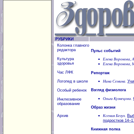
РУБРИКИ
Колонка главного
редактора
Пульс событий
Культура
Елена Воронова, 
здоровья
Елена Воронова, 
Час ЛФК
Репортаж
Нина Семина.
Учи
Логопед в школе
Взгляд физиолога
Особый ребенок
Ольга Кузнецова.
Инклюзивное
образование
Образ жизни
Ксения Безух.
Выб
Архив
подростков 14–1
Книжная полка