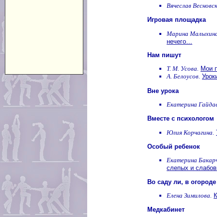
Вячеслав Весновск
Игровая площадка
Марина Малыхина
нечего…
Нам пишут
Т. М. Усова.
Мои п
А. Белоусов.
Урок
Вне урока
Екатерина Гайдае
Вместе с психологом
Юлия Корчагина.
Особый ребенок
Екатерина Бакарч
слепых и слабо
Во саду ли, в огороде
Елена Зимилова.
К
Медкабинет