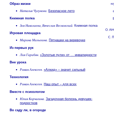
Образ жизни
на
Наталья Чугунова.
Безопасное лето
Книжная полка
Зоя Николаева, Вячеслав Весновский.
Книжная полка
О. А
Игровая площадка
С.
Марина Малыхина.
Пятнашки на веревочке
Из первых рук
Лия Гарибян.
«Золотые пули» от … инвалидности
Вне урока
Роман Алексеев.
«Алкид» – значит сильный
Технология
Роман Алексеев.
Наш опыт – для всех
Вместе с психологом
Юлия Корчагина.
Загадочная болезнь девушек-
подростков
Во саду ли, в огороде