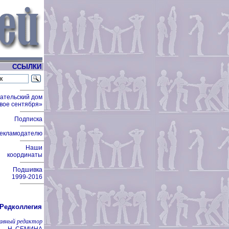
ССЫЛКИ
ательский дом
вое сентября»
Подписка
екламодателю
Наши
координаты
Подшивка
1999-2016
Редколлегия
лавный редактор
Н. СЕМИНА