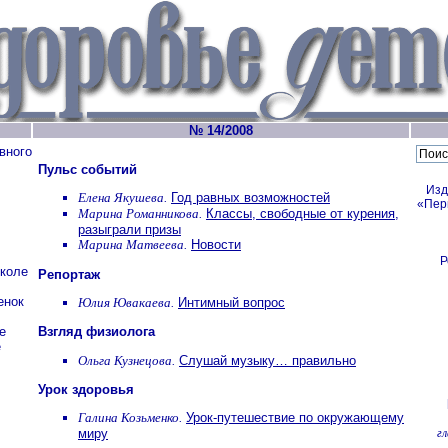
№ 14/2008
вного
Пульс событий
Изд
Елена Якушева.
Год равных возможностей
«Пер
Марина Романникова.
Классы, свободные от курения,
разыграли призы
Марина Матвеева.
Новости
Р
школе
Репортаж
енок
Юлия Ювакаева.
Интимный вопрос
е
Взгляд физиолога
е
Ольга Кузнецова.
Слушай музыку… правильно
Урок здоровья
Галина Козьменко.
Урок-путешествие по окружающему
г
миру