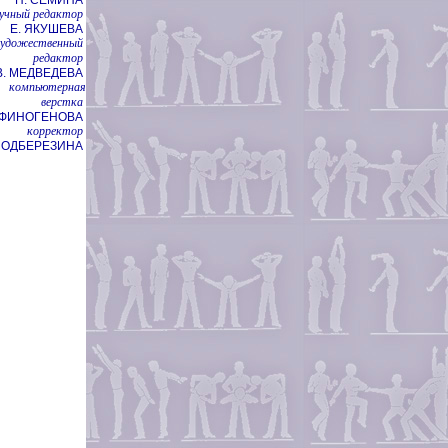
учный редактор
Е. ЯКУШЕВА
художественный
редактор
В. МЕДВЕДЕВА
компьютерная
верстка
НФИНОГЕНОВА
корректор
 ПОДБЕРЕЗИНА