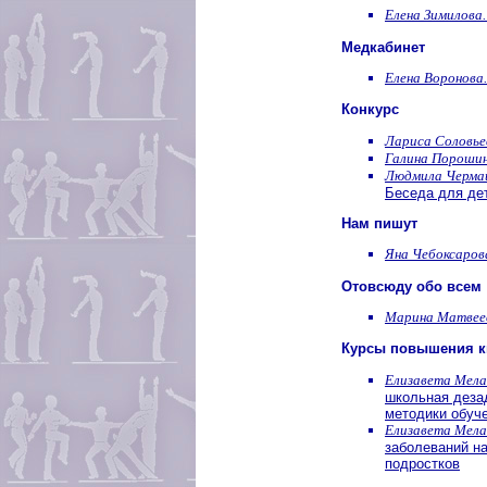
Елена Зимилова.
Медкабинет
Елена Воронова.
Конкурс
Лариса Соловье
Галина Порошин
Людмила Черма
Беседа для де
Нам пишут
Яна Чебоксаров
Отовсюду обо всем
Марина Матвее
Курсы повышения 
Елизавета Мела
школьная деза
методики обуч
Елизавета Мела
заболеваний н
подростков