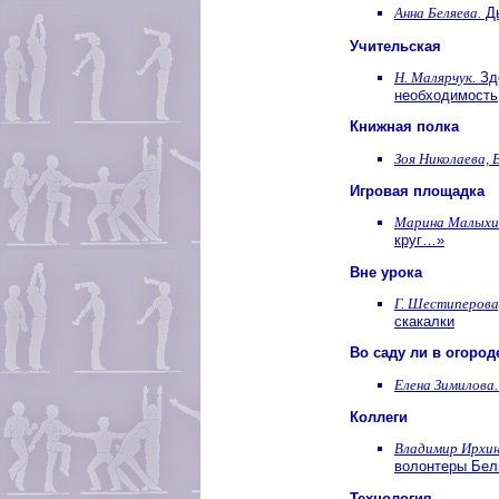
Анна Беляева.
Ды
Учительская
Н. Малярчук.
Здо
необходимость
Книжная полка
Зоя Николаева, 
Игровая площадка
Марина Малыхи
круг…»
Вне урока
Г. Шестиперова
скакалки
Во саду ли в огород
Елена Зимилова.
Коллеги
Владимир Ирхин
волонтеры Бел
Технология