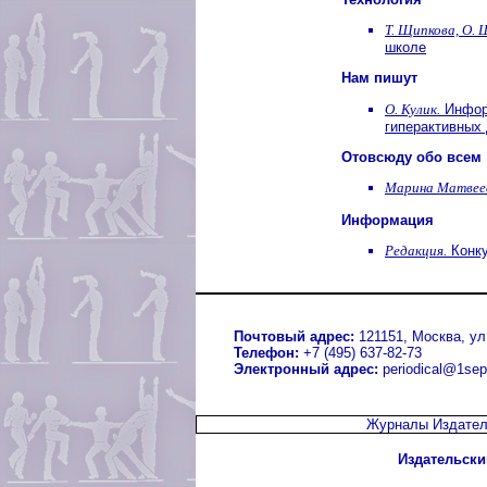
Т. Щипкова, О. 
школе
Нам пишут
О. Кулик.
Инфор
гиперактивных
Отовсюду обо всем
Марина Матвее
Информация
Редакция.
Конк
Почтовый адрес:
121151, Москва, ул.
Телефон:
+7 (495) 637-82-73
Электронный адрес:
periodical@1sep
Журналы Издател
Издательски