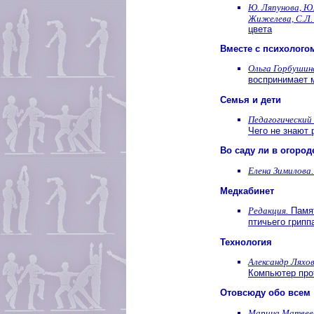
Ю. Ляпунова, Ю.
Жижелева, С.Л.
цвета
Вместе с психолого
Ольга Горбушин
воспринимает 
Семья и дети
Педагогический 
Чего не знают 
Во саду ли в огород
Елена Зимилова.
Медкабинет
Редакция.
Памят
птичьего грипп
Технология
Александр Ляхов
Компьютер про
Отовсюду обо всем
Марина Матвее