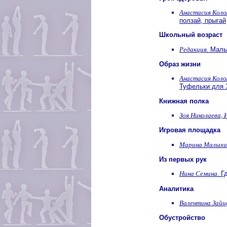
Анастасия Коло
ползай, прыгай
Школьный возраст
Редакция.
Мальч
Образ жизни
Анастасия Коло
Туфельки для 
Книжная полка
Зоя Николаева, 
Игровая площадка
Марина Малыхи
Из первых рук
Нина Семина.
Гд
Аналитика
Валентина Зайц
Обустройство