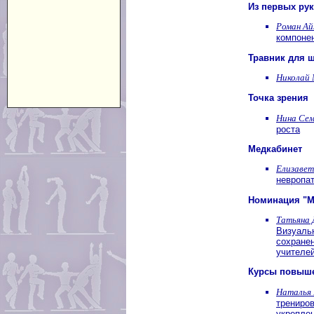
Из первых рук
Роман Ай
компоне
Травник для 
Николай 
Точка зрения
Нина Сем
роста
Медкабинет
Елизавет
невропа
Номинация "М
Татьяна 
Визуаль
сохранен
учителе
Курсы повыш
Наталья
трениров
укреплен