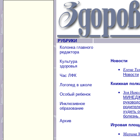
РУБРИКИ
Колонка главного
редактора
Новости
Культура
здоровья
Елена Ти
Новости
Час ЛФК
Книжная полк
Логопед в школе
Зоя Нико
Особый ребенок
МИНЕДЖЯ
руковод
Инклюзивное
родител
образование
худеть о
болезнь 
Архив
Игровая площ
Марина 