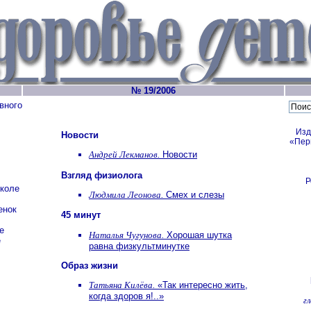
№ 19/2006
вного
Изд
Новости
«Пер
Андрей Лекманов.
Новости
Взгляд физиолога
Р
школе
Людмила Леонова.
Смех и слезы
енок
45 минут
е
Наталья Чугунова.
Хорошая шутка
е
равна физкультминутке
Образ жизни
Татьяна Килёва.
«Так интересно жить,
когда здоров я!..»
г