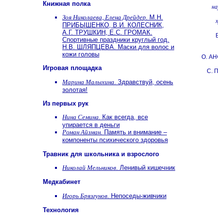
Книжная полка
на
Зоя Николаева, Елена Дрейдер.
М.Н.
ПРИБЫШЕНКО, В.И. КОЛЕСНИК,
А.Г. ТРУШКИН, Е.С. ГРОМАК.
Спортивные праздники круглый год.
Н.В. ШЛЯПЦЕВА. Маски для волос и
кожи головы
О. А
Игровая площадка
С.
Марина Малыхина.
Здравствуй, осень
золотая!
Из первых рук
Нина Семина.
Как всегда, все
упирается в деньги
Роман Айзман.
Память и внимание –
компоненты психического здоровья
Травник для школьника и взрослого
Николай Мельников.
Ленивый кишечник
Медкабинет
Игорь Брязгунов.
Непоседы-живчики
Технология