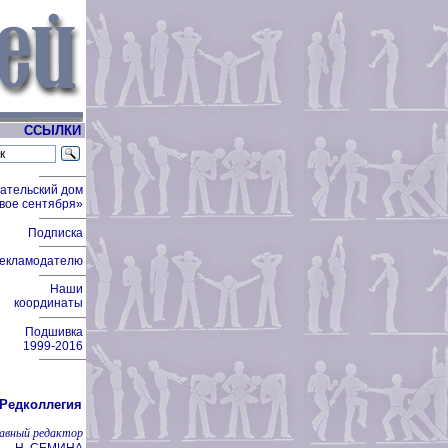
ССЫЛКИ
ательский дом
вое сентября»
Подписка
екламодателю
Наши
координаты
Подшивка
1999-2016
Редколлегия
лавный редактор
Н. СЕМИНА