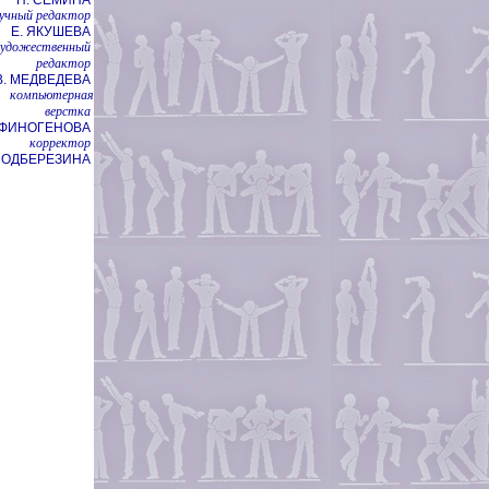
учный редактор
Е. ЯКУШЕВА
художественный
редактор
В. МЕДВЕДЕВА
компьютерная
верстка
НФИНОГЕНОВА
корректор
 ПОДБЕРЕЗИНА