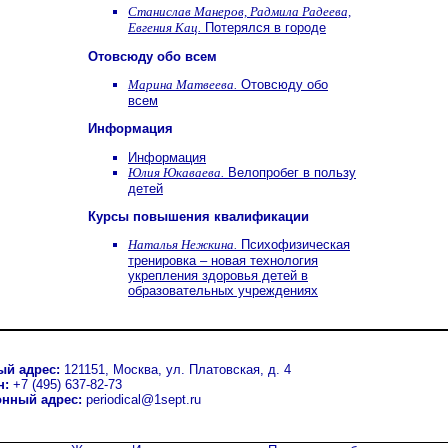
Станислав Манеров, Радмила Радеева,
Евгения Кац.
Потерялся в городе
Отовсюду обо всем
Марина Матвеева.
Отовсюду обо
всем
Информация
Информация
Юлия Юкаваева.
Велопробег в пользу
детей
Курсы повышения квалификации
Наталья Нежкина.
Психофизическая
тренировка – новая технология
укрепления здоровья детей в
образовательных учреждениях
ый адрес:
121151, Москва, ул. Платовская, д. 4
н:
+7 (495) 637-82-73
онный адрес:
periodical@1sept.ru